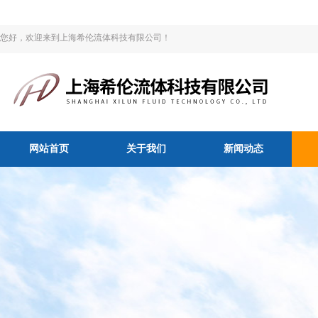
您好，欢迎来到上海希伦流体科技有限公司！
网站首页
关于我们
新闻动态