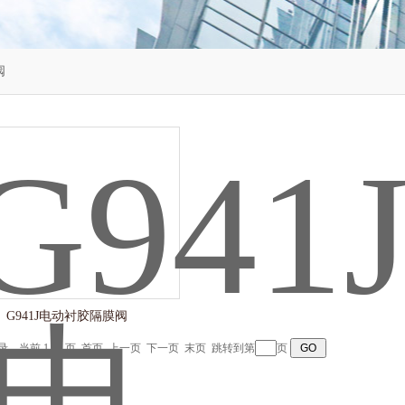
阀
G941J电动衬胶隔膜阀
记录，当前 1 / 1 页 首页 上一页 下一页 末页 跳转到第
页