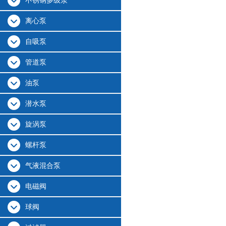
不锈钢多级泵
离心泵
自吸泵
管道泵
油泵
潜水泵
旋涡泵
螺杆泵
气液混合泵
电磁阀
球阀