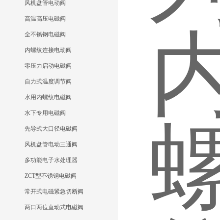
风机盘管电动阀
高温高压电磁阀
全不锈钢电磁阀
内螺纹连接电动阀
零压力启动电磁阀
自力式温度调节阀
水用内螺纹电磁阀
水下专用电磁阀
先导式大口径电磁阀
风机盘管电动三通阀
多功能电子水处理器
ZCT型不锈钢电磁阀
常开式电磁紧急切断阀
两口两位直动式电磁阀