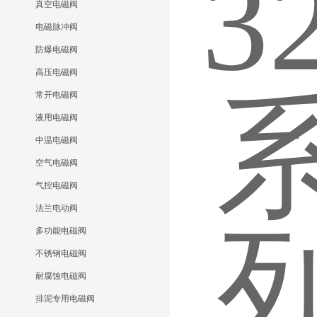
真空电磁阀
电磁脉冲阀
防爆电磁阀
高压电磁阀
常开电磁阀
液用电磁阀
中温电磁阀
空气电磁阀
气控电磁阀
法兰电动阀
多功能电磁阀
不锈钢电磁阀
耐腐蚀电磁阀
排泥专用电磁阀