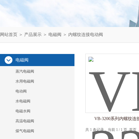
网站首页
＞
产品展示
＞
电磁阀
＞
内螺纹连接电动阀
电磁阀
蒸汽电磁阀
水用电磁阀
电动阀
水电磁阀
电磁水阀
VB-3200系列内螺纹
高温电磁阀
共 1 条记录，当前 1 / 1 页 
煤气电磁阀