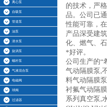
离心泵
的技术，严
自吸泵
品。公司已通过
管道泵
性能可靠，
油泵
产品深受建
化、燃气、
潜水泵
*好评。
旋涡泵
公司生产的“希
螺杆泵
气动隔膜泵,
气液混合泵
料气动隔膜泵
电磁阀
衬氟气动隔膜泵,电
球阀
系列真空泵,
过滤器