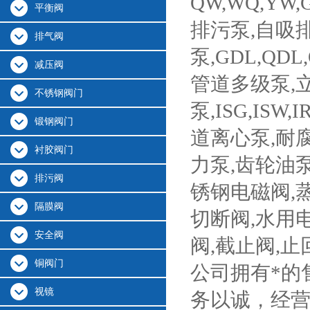
QW,WQ,YW
平衡阀
排污泵,自吸
排气阀
泵,GDL,QD
减压阀
管道多级泵,
不锈钢阀门
泵,ISG,ISW,
锻钢阀门
道离心泵,耐
衬胶阀门
力泵,齿轮油泵
排污阀
锈钢电磁阀,
隔膜阀
切断阀,水用电
安全阀
阀,截止阀,止
铜阀门
公司拥有*的
视镜
务以诚，经营