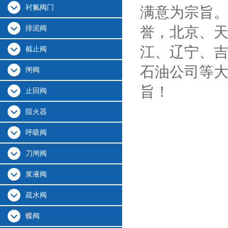
衬氟阀门
满意为宗旨
誉，北京、
排泥阀
江、辽宁、
截止阀
石油公司等
闸阀
旨！
止回阀
阻火器
呼吸阀
刀闸阀
浆液阀
疏水阀
蝶阀