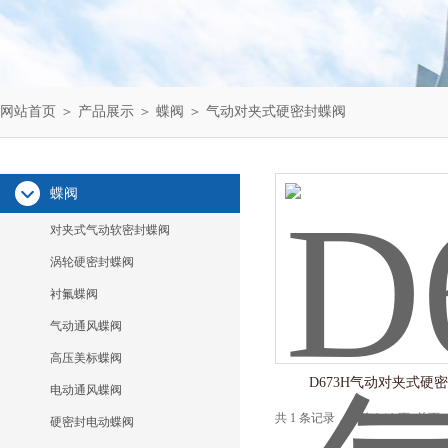
网站首页
＞
产品展示
＞
蝶阀
＞
气动对夹式硬密封蝶阀
蝶阀
对夹式气动软密封蝶阀
涡轮硬密封蝶阀
衬氟蝶阀
气动通风蝶阀
高压美标蝶阀
D673H气动对夹式硬
电动通风蝶阀
共 1 条记录，当前 1 / 1 页 
硬密封电动蝶阀