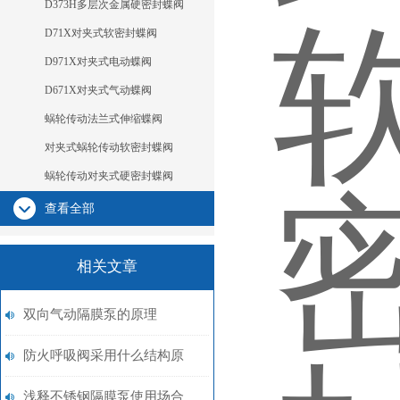
D373H多层次金属硬密封蝶阀
D71X对夹式软密封蝶阀
D971X对夹式电动蝶阀
D671X对夹式气动蝶阀
蜗轮传动法兰式伸缩蝶阀
对夹式蜗轮传动软密封蝶阀
蜗轮传动对夹式硬密封蝶阀
查看全部
相关文章
双向气动隔膜泵的原理
防火呼吸阀采用什么结构原
理，使用维护保养该注意什
浅释不锈钢隔膜泵使用场合