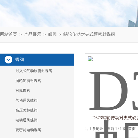
网站首页
＞
产品展示
＞
蝶阀
＞
蜗轮传动对夹式硬密封蝶阀
蝶阀
对夹式气动软密封蝶阀
涡轮硬密封蝶阀
衬氟蝶阀
气动通风蝶阀
高压美标蝶阀
D373蜗轮传动对夹式
电动通风蝶阀
共 1 条记录，当前 1 / 1 页 
硬密封电动蝶阀