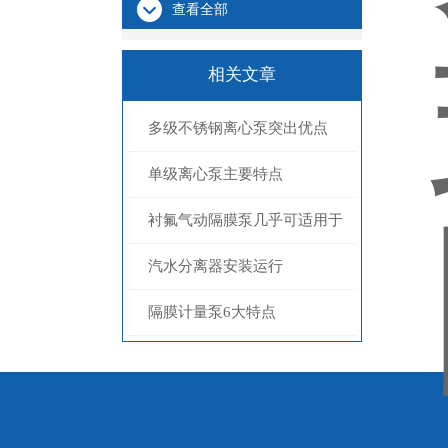
查看全部
相关文章
多级不锈钢离心泵突出优点
单级离心泵主要特点
衬氟气动隔膜泵几乎可适用于
所有溶剂
汽水分离器安装运行
隔膜计量泵6大特点