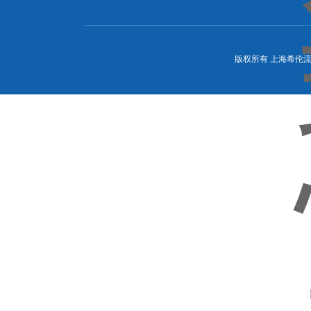
版权所有 上海希伦