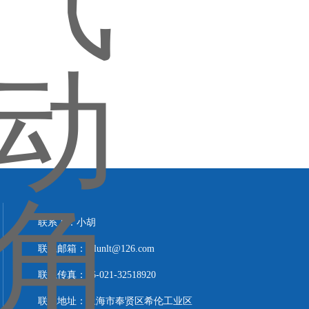
联系人：小胡
联系邮箱：xilunlt@126.com
联系传真：86-021-32518920
联系地址：上海市奉贤区希伦工业区