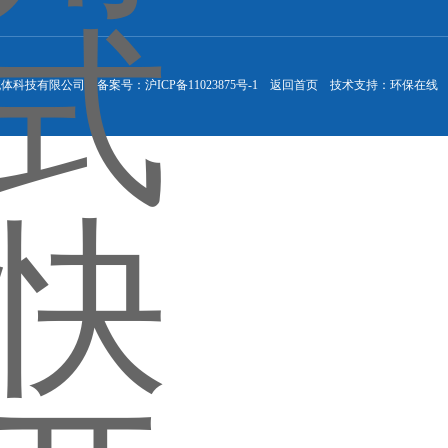
流体科技有限公司 备案号：
沪ICP备11023875号-1
返回首页
技术支持：
环保在线