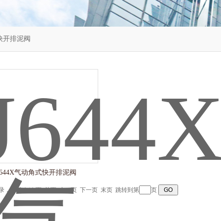
快开排泥阀
J644X气动角式快开排泥阀
记录，当前 1 / 1 页 首页 上一页 下一页 末页 跳转到第
页