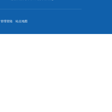
管理登陆
站点地图