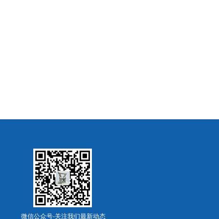
微信公众号-关注我们最新动态