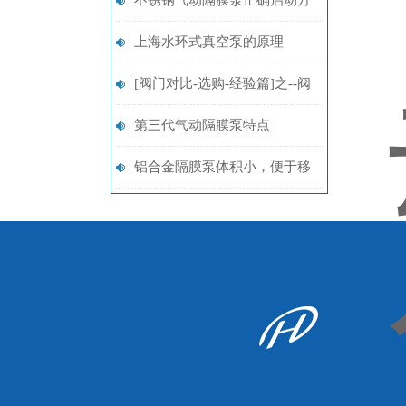
不锈钢气动隔膜泵正确启动方
式
上海水环式真空泵的原理
[阀门对比-选购-经验篇]之--阀
门选购知识大全
第三代气动隔膜泵特点
铝合金隔膜泵体积小，便于移
动