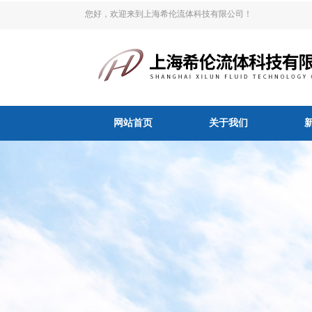
您好，欢迎来到上海希伦流体科技有限公司！
网站首页
关于我们