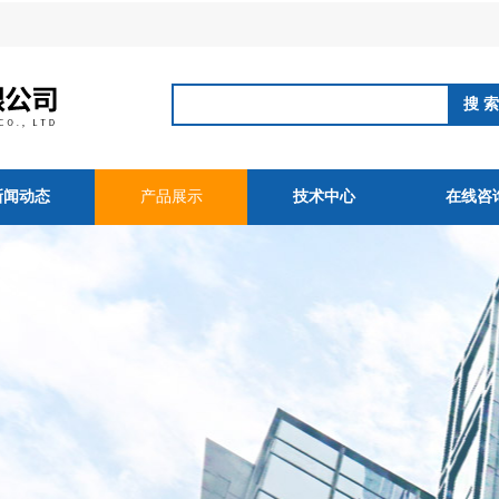
新闻动态
产品展示
技术中心
在线咨