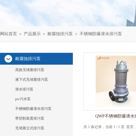
网站首页
＞
产品展示
＞
耐腐蚀排污泵
＞
不锈钢防爆潜水排污泵
耐腐蚀排污泵
高效无堵塞排污泵
液下式无堵塞排污泵
潜水排污泵
pw污水泵
不锈钢防爆潜水排污泵
QWP不锈钢防爆潜水
带切割装置排污泵
共 1 条记录，当前 1 / 1 页 
无堵塞立式排污泵