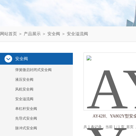
网站首页
＞
产品展示
＞
安全阀
＞
安全溢流阀
安全阀
弹簧微启封闭式安全阀
液压安全阀
风机安全阀
安全溢流阀
单杠杆安全阀
AY42H、YA802Y型
先导式安全阀
共 1 条记录，当前 1 / 1 页 
脉冲式安全阀