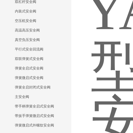
双杠杆安全阀
内装式安全阀
空压机安全阀
高温高压安全阀
真空负压安全阀
平行式安全回流阀
双联弹簧式安全阀
弹簧全启式安全阀
弹簧微启式安全阀
弹簧全启封闭式安全阀
主安全阀
带手柄弹簧全启式安全阀
带扳手弹簧微启式安全阀
弹簧微启式外螺纹安全阀