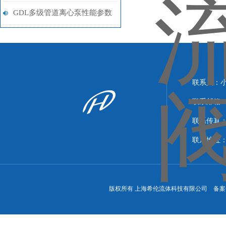
GDL多级管道离心泵性能参数
联系人：
联系邮箱：xi
联系传真：86
联系地址
版权所有 上海希伦流体科技有限公司 备案