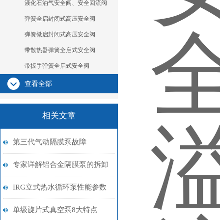
液化石油气安全阀、安全回流阀
弹簧全启封闭式高压安全阀
弹簧微启封闭式高压安全阀
带散热器弹簧全启式安全阀
带扳手弹簧全启式安全阀
查看全部
相关文章
第三代气动隔膜泵故障
专家详解铝合金隔膜泵的拆卸
IRG立式热水循环泵性能参数
单级旋片式真空泵8大特点