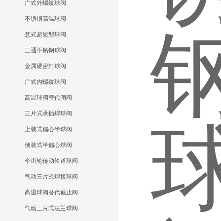
广式外螺纹球阀
不锈钢高温球阀
意式超短型球阀
三通不锈钢球阀
金属硬密封球阀
广式内螺纹球阀
高温球阀替代闸阀
三片式承插焊球阀
上装式偏心半球阀
侧装式半偏心球阀
伞齿轮传动轨道球阀
气动三片式焊接球阀
高温球阀替代截止阀
气动三片式法兰球阀