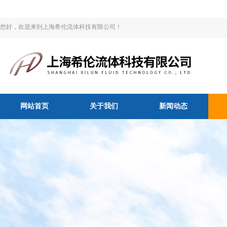
您好，欢迎来到上海希伦流体科技有限公司！
网站首页
关于我们
新闻动态