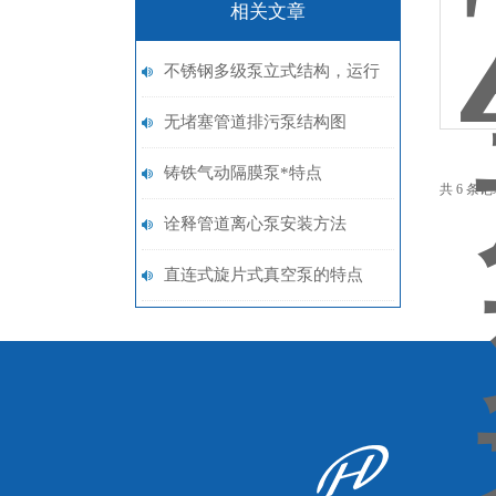
相关文章
不锈钢多级泵立式结构，运行
平稳
无堵塞管道排污泵结构图
铸铁气动隔膜泵*特点
共 6 条
诠释管道离心泵安装方法
直连式旋片式真空泵的特点