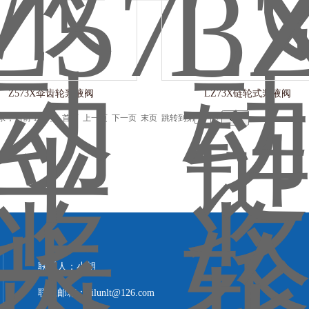
Z573X伞齿轮浆液阀
LZ73X链轮式浆液阀
记录，当前 1 / 1 页 首页 上一页 下一页 末页 跳转到第
页
联系人：小胡
联系邮箱：xilunlt@126.com