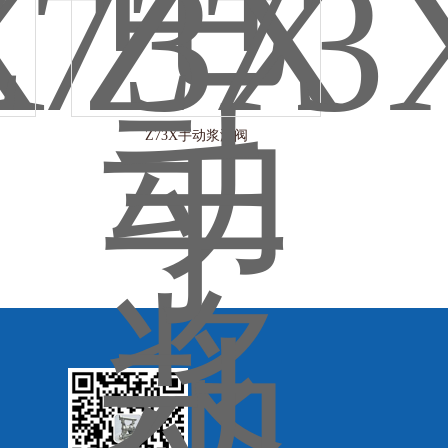
Z73X手动浆液阀