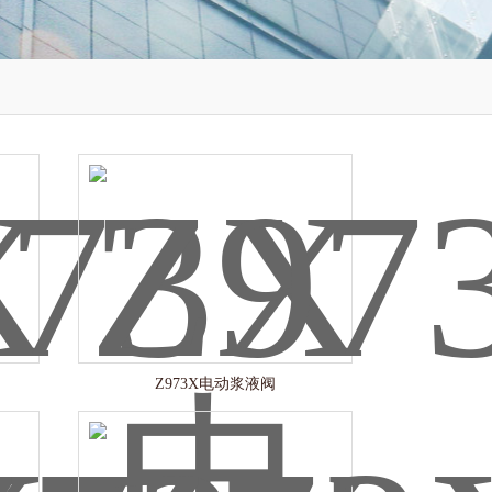
Z973X电动浆液阀