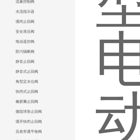
流量控制阀
水流指示器
缓闭止回阀
安全泄压阀
电动遥控阀
防污隔断阀
静音止回阀
静音式止回阀
角型定水位阀
快闭式止回阀
橡胶瓣止回阀
微阻球形止回阀
缓开快闭止回阀
压差旁通平衡阀