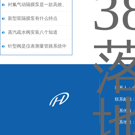
的分类、特性及选型相关
衬氟气动隔膜泵是一款高效、
（二）
耐腐蚀的流体传输设备
新型双隔膜泵有什么特点
蒸汽疏水阀安装八个知道
针型阀是仪表测量管路系统中
重要组成部分
联系人：
联系邮箱：xi
联系传真：86
联系地址