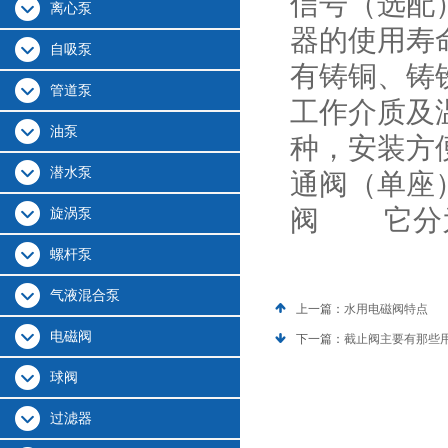
信号（选配
离心泵
器的使用
自吸泵
有铸铜、铸
管道泵
工作介质及
油泵
种，安装方
潜水泵
通阀（单座
阀 它分为
旋涡泵
螺杆泵
气液混合泵
上一篇：
水用电磁阀特点
电磁阀
下一篇：
截止阀主要有那些
球阀
过滤器