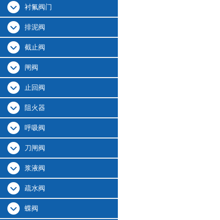
衬氟阀门
排泥阀
截止阀
闸阀
止回阀
阻火器
呼吸阀
刀闸阀
浆液阀
疏水阀
蝶阀