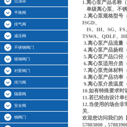
过滤器
1.离心泵产品名称
单级离心泵、不锈
平衡阀
2.离心泵规格型号（I
ISGD、
排气阀
IS、IH、SG、FS
TSWA、QDLF、IH
减压阀
3.离心泵产品流量（1.
不锈钢阀门
4.离心泵产品扬程（8
5.离心泵产品口径（D
锻钢阀门
6.离心泵适用介质
7.离心泵壳体材料
衬胶阀门
8.离心泵产品功率（0.
排污阀
9.离心泵介质温度（-4
10.如有特殊要求
隔膜阀
11.若已经由设计
12.当使用的场合
安全阀
关.
铜阀门
欢迎您访问我们的【
57883808，57883