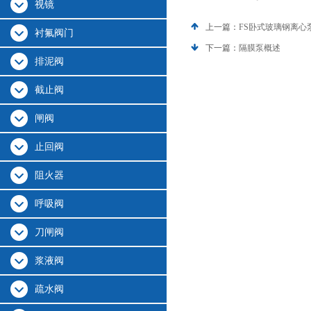
视镜
上一篇：
FS卧式玻璃钢离心
衬氟阀门
下一篇：
隔膜泵概述
排泥阀
截止阀
闸阀
止回阀
阻火器
呼吸阀
刀闸阀
浆液阀
疏水阀