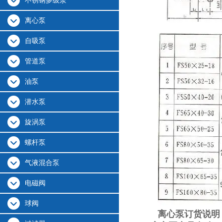
不锈钢多级泵
离心泵
自吸泵
管道泵
油泵
潜水泵
旋涡泵
螺杆泵
气液混合泵
电磁阀
球阀
离心泵订货说明