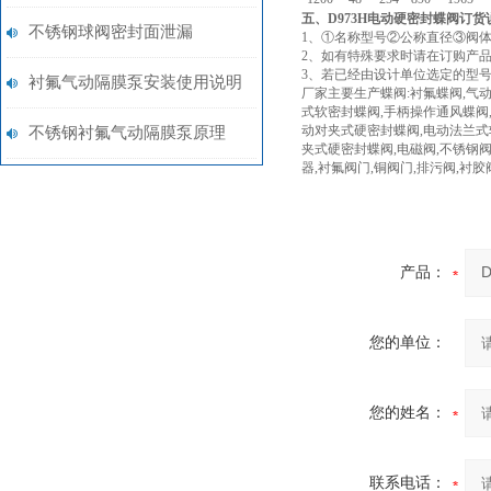
五、D973H电动硬密封蝶阀订货
不锈钢球阀密封面泄漏
1、①名称型号②公称直径③阀
2、如有特殊要求时请在订购产
3、若已经由设计单位选定的型
衬氟气动隔膜泵安装使用说明
厂家主要生产蝶阀:衬氟蝶阀,气
式软密封蝶阀,手柄操作通风蝶阀
动对夹式硬密封蝶阀,电动法兰式
不锈钢衬氟气动隔膜泵原理
夹式硬密封蝶阀,电磁阀,不锈钢阀门
器,衬氟阀门,铜阀门,排污阀,衬
产品：
您的单位：
您的姓名：
联系电话：