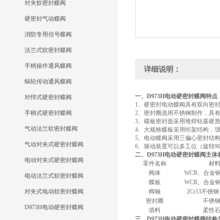
对夹软密封蝶阀
硬密封气动蝶阀
消防专用信号蝶阀
法兰式软密封蝶阀
手柄操作通风蝶阀
详细说明：
蜗轮传动通风蝶阀
一、D973H电动硬密封蝶阀特点
对悍式硬密封蝶阀
1、硬密封电动蝶阀具有双向密
手柄式硬密封蝶阀
2、密封圈选用不锈钢制作，具
3、碟板密封面采用堆焊钴基硬
气动法兰软密封蝶阀
4、大规格蝶板采用绗架结构，
5、电动蝶阀采用三偏心密封结
气动对夹式硬密封蝶阀
6、驱动装置可以多工位（旋转90
二、D973H电动硬密封蝶阀主体
电动对夹式硬密封蝶阀
零件名称
材
阀体
WCB、合金
电动法兰式软密封蝶阀
蝶板
WCB、合金
对夹式电动软密封蝶阀
阀轴
2Cr13不锈
密封圈
不锈
D973H电动硬密封蝶阀
填料
柔性
三、D973H电动硬密封蝶阀结构