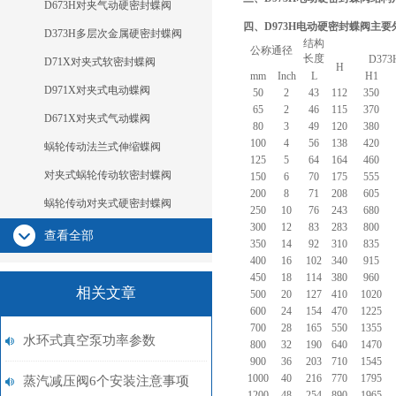
D673H对夹气动硬密封蝶阀
四、D973H电动硬密封蝶阀主要
D373H多层次金属硬密封蝶阀
结构
公称通径
长度
D373
D71X对夹式软密封蝶阀
H
mm
Inch
L
H1
D971X对夹式电动蝶阀
50
2
43
112
350
65
2
46
115
370
D671X对夹式气动蝶阀
80
3
49
120
380
100
4
56
138
420
蜗轮传动法兰式伸缩蝶阀
125
5
64
164
460
对夹式蜗轮传动软密封蝶阀
150
6
70
175
555
200
8
71
208
605
蜗轮传动对夹式硬密封蝶阀
250
10
76
243
680
300
12
83
283
800
查看全部
350
14
92
310
835
400
16
102
340
915
450
18
114
380
960
相关文章
500
20
127
410
1020
600
24
154
470
1225
700
28
165
550
1355
水环式真空泵功率参数
800
32
190
640
1470
900
36
203
710
1545
1000
40
216
770
1795
蒸汽减压阀6个安装注意事项
1200
48
254
890
1965