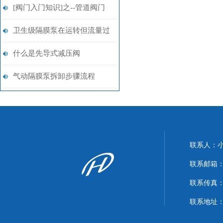
[阀门入门知识]之--管道阀门
的分类、特性及选型相关
卫生级隔膜泵在运转但流量过
（三）
低
什么是先导式减压阀
气动隔膜泵拆卸步骤流程
联系人：
联系邮箱：xi
联系传真：86
联系地址