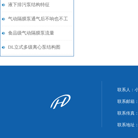
或动作缓慢
液下排污泵结构特征
气动隔膜泵通气后不响也不工
作排气口一直有气排出什么原
食品级气动隔膜泵流量
因
DL立式多级离心泵结构图
联系人：
联系邮箱：xi
联系传真：86
联系地址