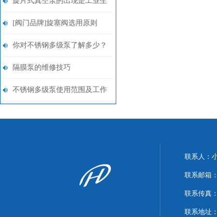
旋片式真空泵的出现是工业生
产的一大助力
[阀门品牌]旋塞阀选用原则
你对不锈钢多级泵了解多少？
知道其输送介质吗？
隔膜泵的维修技巧
不锈钢多级泵使用范围及工作
条件
联系人：
联系邮箱：xi
联系传真：86
联系地址