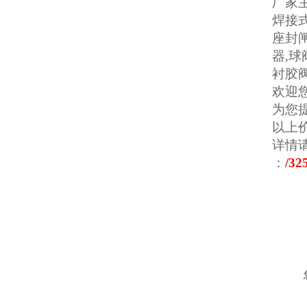
厂家
焊接
座封
器
,
球
衬胶
欢迎
为您
以上
详情请
：
/32