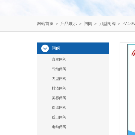
网站首页
＞
产品展示
＞
闸阀
＞
刀型闸阀
＞ PZ4
闸阀
真空闸阀
气动闸阀
刀型闸阀
排渣闸阀
美标闸阀
保温闸阀
丝口闸阀
电动闸阀