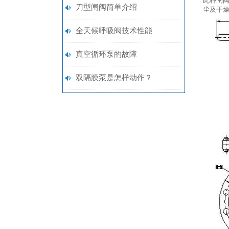
此种闸
刀型闸阀简单介绍
尘及干
全天候呼吸阀技术性能
真空循环泵的故障
双隔膜泵是怎样动作？