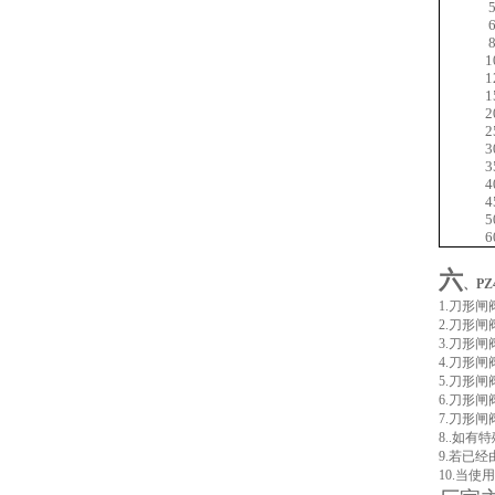
1
1
1
2
2
3
3
4
4
5
6
六
、PZ
1.刀形
2.刀形
3.刀形
4.刀形
5.刀形
6.刀形
7.刀形
8..如
9.若已
10.当