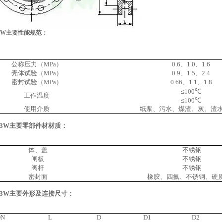
3W
主要性能规范：
公称压力（MPa）
0.6
、1.0、1.6
壳体试验（MPa）
0.9
、1.5、2.4
密封试验（MPa）
0.66
、1.1、1.8
≤
100
℃
工作温度
≤
100
℃
使用介质
纸浆、污水、煤渣、灰、渣
43W主要
零部件材材质：
体、盖
不锈钢
闸板
不锈钢
阀杆
不锈钢
密封面
橡胶、四氟、不锈钢、硬
3W
主要外形及连接尺寸：
DN
L
D
D1
D2