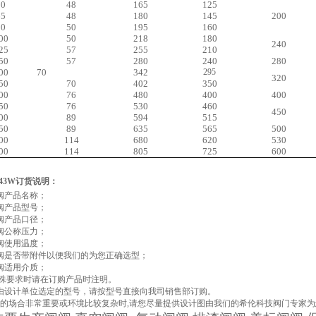
50
48
165
125
65
48
180
145
200
80
50
195
160
00
50
218
180
240
25
57
255
210
50
57
280
240
280
00
70
342
295
320
50
70
402
350
00
76
480
400
400
50
76
530
460
450
00
89
594
515
50
89
635
565
500
00
114
680
620
530
00
114
805
725
600
43W
订货说明：
闸阀产品名称；
闸阀产品型号；
闸阀产品口径；
闸阀公称压力；
闸阀使用温度；
闸阀是否带附件以便我们的为您正确选型；
闸阀适用介质；
有特殊要求时请在订购产品时注明。
经由设计单位选定的型号，请按型号直接向我司销售部订购。
使用的场合非常重要或环境比较复杂时,请您尽量提供设计图由我们的希伦科技阀门专家