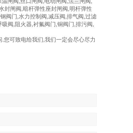
保温闸阀
,
丝口闸阀
,
电动闸阀
,
法兰闸阀
,
水封闸阀
,
暗杆弹性座封闸阀
,
明杆弹性
锻钢阀门
,
水力控制阀
,
减压阀
,
排气阀
,
过滤
呼吸阀
,
阻火器
,
衬氟阀门
,
铜阀门
,
排污阀
,
问
.
您可致电给我们
,
我们一定会尽心尽力