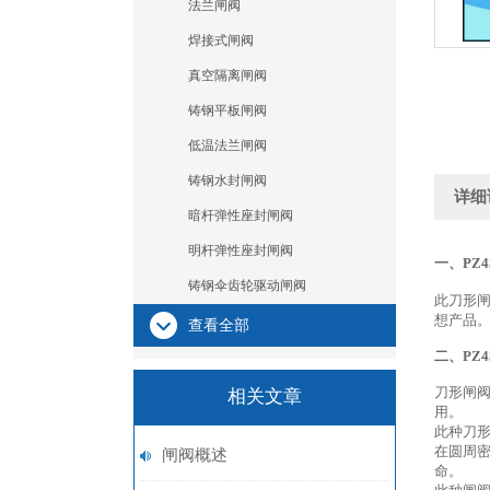
法兰闸阀
焊接式闸阀
真空隔离闸阀
铸钢平板闸阀
低温法兰闸阀
铸钢水封闸阀
详细
暗杆弹性座封闸阀
明杆弹性座封闸阀
一、PZ4
铸钢伞齿轮驱动闸阀
此刀形
想产品
查看全部
二、PZ
刀形闸
相关文章
用。
此种刀
在圆周
闸阀概述
命。