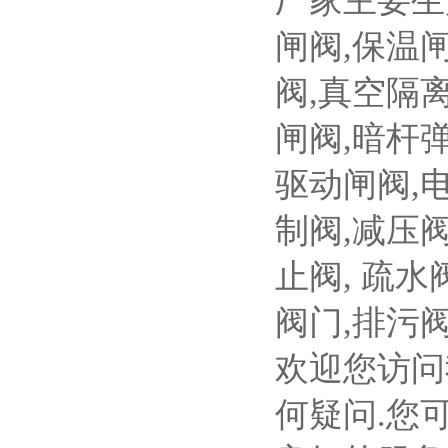
厂家主要生
闸阀
,
保温
阀
,
真空隔
闸阀
,
暗杆
驱动闸阀
,
制阀
,
减压
止阀
,
疏水
阀门
,
排污
欢迎您访问
何疑问
.
您