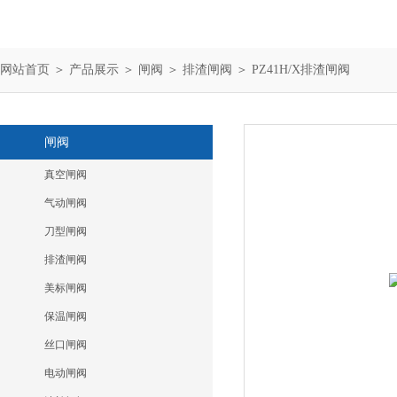
网站首页
＞
产品展示
＞
闸阀
＞
排渣闸阀
＞ PZ41H/X排渣闸阀
闸阀
真空闸阀
气动闸阀
刀型闸阀
排渣闸阀
美标闸阀
保温闸阀
丝口闸阀
电动闸阀