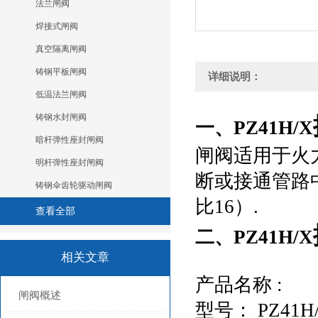
法兰闸阀
焊接式闸阀
真空隔离闸阀
铸钢平板闸阀
详细说明：
低温法兰闸阀
铸钢水封闸阀
一、PZ41H/X
暗杆弹性座封闸阀
闸阀适用于火
明杆弹性座封闸阀
断或接通管路
铸钢伞齿轮驱动闸阀
比16）.
查看全部
二、PZ41H/X
相关文章
产品名称 :
闸阀概述
型号： PZ41H