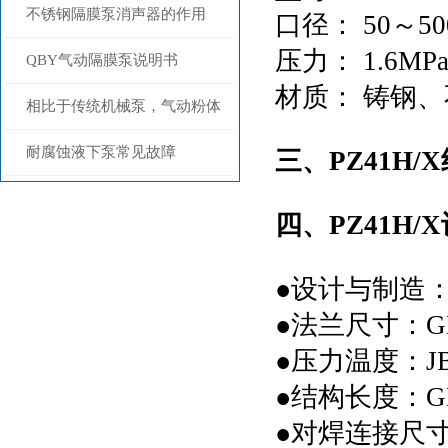
不锈钢隔膜泵消声器的作用
口径： 50～50
压力： 1.6MPa
QBY气动隔膜泵说明书
材质： 铸钢
相比于传统机械泵，气动粉体
泵具有较明显的优势
耐腐蚀液下泵常见故障
三、PZ41H/X
四、PZ41H/X
●
设计与制造：GB
●
法兰尺寸：GB9
●
压力温度：JB/
●
结构长度：GB/
●
对焊连接尺寸：