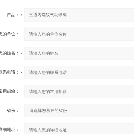
产品：
您的单位：
您的姓名：
联系电话：
常用邮箱：
省份：
详细地址：