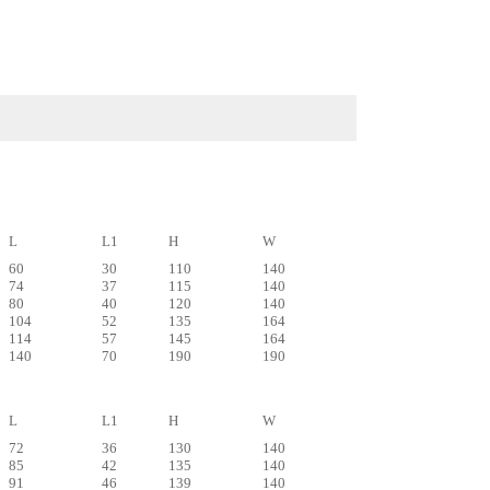
L
L1
H
W
60
30
110
140
74
37
115
140
80
40
120
140
104
52
135
164
114
57
145
164
140
70
190
190
L
L1
H
W
72
36
130
140
85
42
135
140
91
46
139
140