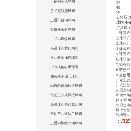
不锈钢高温球阀
32
40
意式超短型球阀
50
公称压力:
三通不锈钢球阀
球阀
,
不
订货说
金属硬密封球阀
1.球阀
2.球阀
广式内螺纹球阀
3.球阀
高温球阀替代闸阀
4.球阀
5.球阀
三片式承插焊球阀
6.球阀
7.如有
上装式偏心半球阀
8.若已
9.当使
侧装式半偏心球阀
厂家主要
广式法兰
伞齿轮传动轨道球阀
封固定球
气动三片式焊接球阀
不锈钢阀门
阀,衬胶
高温球阀替代截止阀
欢迎您访
以上价格
气动三片式法兰球阀
详情请--
：
/32
三通内螺纹气动球阀