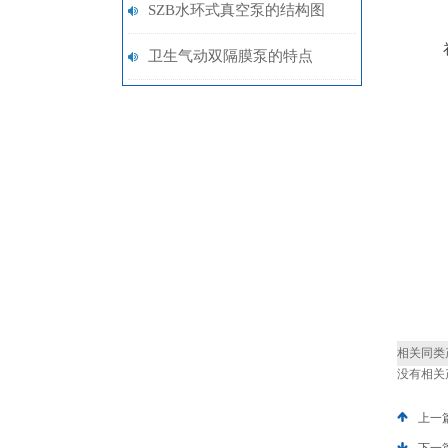
SZB水环式真空泵的结构图
卫生气动双隔膜泵的特点
相关同类
没有相关产
上一