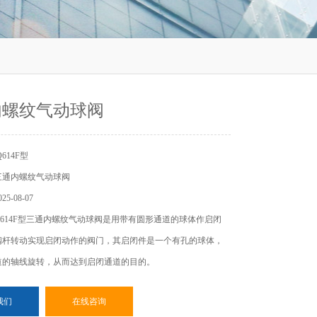
内螺纹气动球阀
614F型
三通内螺纹气动球阀
5-08-07
614F型三通内螺纹气动球阀是用带有圆形通道的球体作启闭
阀杆转动实现启闭动作的阀门，其启闭件是一个有孔的球体，
道的轴线旋转，从而达到启闭通道的目的。
我们
在线咨询