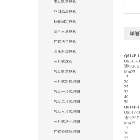
电动轨道球阀
丝口高温球阀
蜗轮固定球阀
法兰三通球阀
详细
广式法兰球阀
高压对焊球阀
Q614F
Q614F-1
三片式球阀
通径20D
气动轨道球阀
Mm25
15
三片式对焊球阀
20
25
气动一片式球阀
32
40
气动二片式球阀
50
Q614F
气动三片式球阀
Q614F-1
通径20D
三片式法兰球阀
Mm25
15
广式外螺纹球阀
20
25