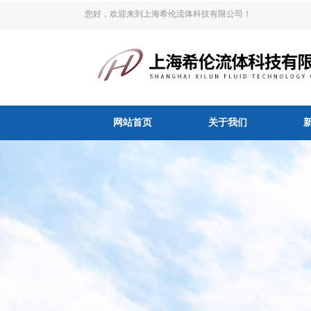
您好，欢迎来到上海希伦流体科技有限公司！
网站首页
关于我们