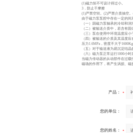
(1)磁力矩不可设计得过小。
3．防止干摩擦
(1)严禁空转。(2)严禁介质抽
由于磁力泵泵腔中存在一定的间
（一）因磁力泵轴承的冷却和润
（二）被输送介质中，若含有固
（三）泵在使用中环境温度应小于
（四）被输送的介质及其温度应在
压力1.6MPa，密度不大于1600
（五）对于输送液为易沉淀结晶
（六）磁力泵正常运行1000小
当磁力传动器的从动部件在过载
磁场的作用下，将产生涡损、磁
产品：
您的单位：
您的姓名：