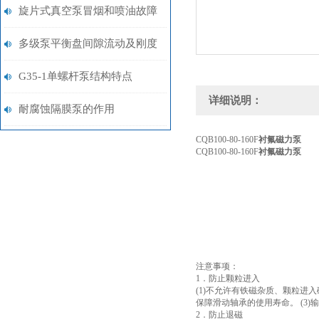
旋片式真空泵冒烟和喷油故障
处理方法
多级泵平衡盘间隙流动及刚度
分析
G35-1单螺杆泵结构特点
详细说明：
耐腐蚀隔膜泵的作用
CQB100-80-160F
衬氟磁力泵
CQB100-80-160F
衬氟磁力泵
注意事项：
1．防止颗粒进入
(1)不允许有铁磁杂质、颗粒进
保障滑动轴承的使用寿命。 (3
2．防止退磁