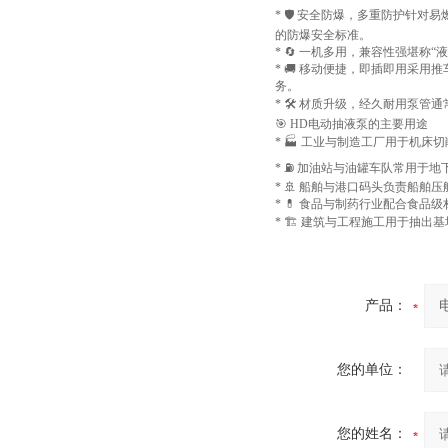
* 🛡️ 安全防爆，多重防护
的防爆安全标准。
* 🔄 一机多用，兼容性强堪
* 🚚 移动便捷，即插即用采
务。
* 🛠️ 材质升级，经久耐用
🎯 HD电动抽液泵的主要用途
* 🏭 工业与制造工厂用于机
* ⛽ 加油站与油罐车队常用于
* 🚢 船舶与港口码头负责船
* 💊 食品与制药行业配合食
* 🏗️ 建筑与工程施工用于
产品：
您的单位：
您的姓名：