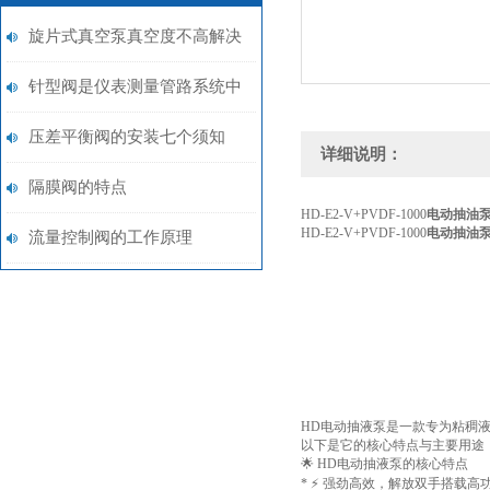
旋片式真空泵真空度不高解决
方法
针型阀是仪表测量管路系统中
重要组成部分
压差平衡阀的安装七个须知
详细说明：
隔膜阀的特点
HD-E2-V+PVDF-1000
电动抽油
HD-E2-V+PVDF-1000
电动抽油
流量控制阀的工作原理
HD电动抽液泵是一款专为粘稠
以下是它的核心特点与主要用途
🌟 HD电动抽液泵的核心特点
* ⚡ 强劲高效，解放双手搭载