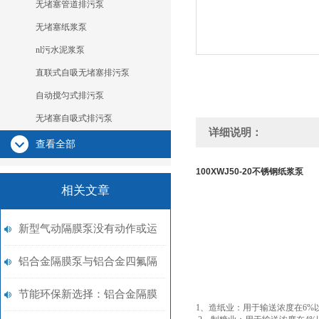
无堵塞管道排污泵
无堵塞纸浆泵
nl污水泥浆泵
直联式自吸无堵塞排污泵
自动搅匀式排污泵
无堵塞自吸式排污泵
详细说明：
查看全部
100XWJ50-20
不锈钢纸浆泵
相关文章
新型气动隔膜泵没有动作或运
作很慢
铝合金隔膜泵与铝合金四氟隔
膜泵区别
节能环保新选择：铝合金隔膜
1、造纸业：用于输送浓度在6