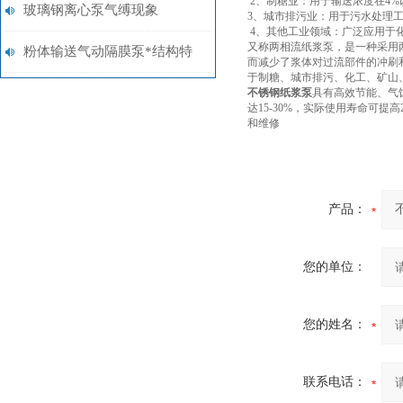
2、制糖业：用于输送浓度在4%以
泵在化工行业的应用探析
玻璃钢离心泵气缚现象
3、城市排污业：用于污水处理
4、其他工业领域：广泛应用于
又称两相流纸浆泵，是一种采用
粉体输送气动隔膜泵*结构特
而减少了浆体对过流部件的冲刷
于制糖、城市排污、化工、矿山
点
不锈钢纸浆泵
具有高效节能、气
达15-30%，实际使用寿命可
和维修
产品：
您的单位：
您的姓名：
联系电话：