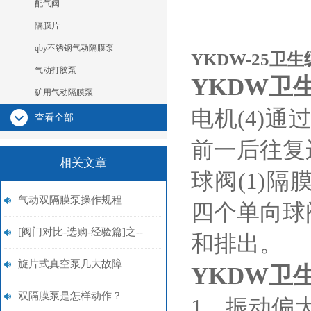
配气阀
隔膜片
qby不锈钢气动隔膜泵
YKDW-25卫
气动打胶泵
Y
KDW卫
矿用气动隔膜泵
电机
(4)
查看全部
前一后往复
相关文章
球阀(1)
气动双隔膜泵操作规程
四个单向球
[阀门对比-选购-经验篇]之--
和排出。
[英科品牌]阀门选购的需从三
旋片式真空泵几大故障
YKDW卫
方面考虑
双隔膜泵是怎样动作？
1、振动偏