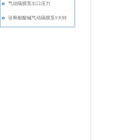
要注意以下几个方面的问题
气动隔膜泵出口压力
诠释耐酸碱气动隔膜泵9大特
点