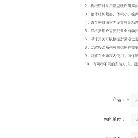
2．机械密封采用新型硬质耐腐的
3．整体结构紧凑、体积小、噪
4．该泵密封油室内设置有高精
5．可根据用户需要配备全自动
6．浮球开关可以根据所需液位
8．QW(WQ)系列可根据用户
9．能够在全扬程内使用，而保
10．有两种不同的安装方式，
产品：
您的单位：