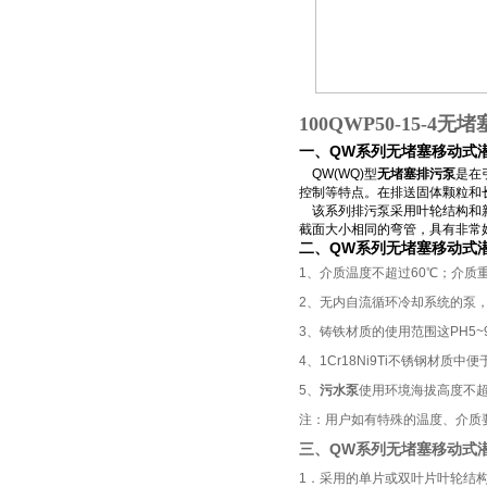
100QWP50-15-4
无堵
一、QW系列无堵塞移动式
QW(WQ)型
无堵塞排污泵
是在
控制等特点。在排送固体颗粒和
该系列
排污泵
采用叶轮结构和
截面大小相同的弯管，具有非常
二、QW系列无堵塞移动式
1、介质温度不超过60℃；介质重度为
2、无内自流循环冷却系统的泵，
3、铸铁材质的使用范围这PH5~
4、1Cr18Ni9Ti不锈钢材质
5、
污水泵
使用环境海拔高度不超
注：用户如有特殊的温度、介质
三、QW系列无堵塞移动式
1．采用的单片或双叶片叶轮结