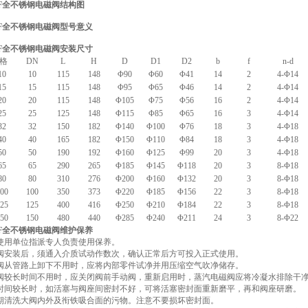
SF全不锈钢电磁阀结构图
SF全不锈钢电磁阀型号意义
SF全不锈钢电磁阀安装尺寸
格
DN
L
H
D
D1
D2
b
f
n-d
10
10
115
148
Φ90
Φ60
Φ41
14
2
4-Φ14
15
15
115
148
Φ95
Φ65
Φ46
14
2
4-Φ14
20
20
115
148
Φ105
Φ75
Φ56
16
2
4-Φ14
25
25
125
148
Φ115
Φ85
Φ65
16
3
4-Φ14
32
32
150
182
Φ140
Φ100
Φ76
18
3
4-Φ18
40
40
165
182
Φ150
Φ110
Φ84
18
3
4-Φ18
50
50
190
192
Φ160
Φ125
Φ99
20
3
4-Φ18
65
65
290
265
Φ185
Φ145
Φ118
20
3
8-Φ18
80
80
310
276
Φ200
Φ160
Φ132
20
3
8-Φ18
00
100
350
373
Φ220
Φ185
Φ156
22
3
8-Φ18
25
125
400
416
Φ250
Φ210
Φ184
22
3
8-Φ18
50
150
480
440
Φ285
Φ240
Φ211
24
3
8-Φ22
SF全不锈钢电磁阀维护保养
使用单位指派专人负责使用保养。
阀安装后，须通入介质试动作数次，确认正常后方可投入正式使用。
阀从管路上卸下不用时，应将内部零件试净并用压缩空气吹净储存。
阀较长时间不用时，应关闭阀前手动阀，重新启用时，蒸汽电磁阀应将冷凝水排除干
时间较长时，如活塞与阀座间密封不好，可将活塞密封面重新磨平，再和阀座研磨。
期清洗大阀内外及衔铁吸合面的污物。注意不要损坏密封面。