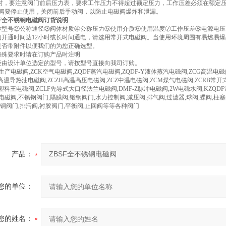
时，要注意阀门前后压力表，要求工作压力不得超过额定压力，工作压差必须在额定
阀要停止使用，关闭前后手动阀，以防止电磁阀爆炸和泄漏。
SF全不锈钢电磁阀订货说明
称型号②公称通径③阀体材质④公称压力⑤使用介质⑥使用温度⑦工作压差⑧电源电压
的开通时间达12小时或长时间通电，请选用常开式电磁阀。当使用环境周围有易燃易
是否带附件以便我们的为您正确选型。
特殊要求时请在订购产品时注明
经由设计单位选定的型号，请按型号直接向我司订购。
产电磁阀,ZCK空气电磁阀,ZQDF蒸汽电磁阀,ZQDF-Y液体蒸汽电磁阀,ZCG高温电磁阀
G高温导热油电磁阀,ZCZH高温高压电磁阀,ZCZ中温电磁阀,ZCM煤气电磁阀,ZCRB常开
4塑料王电磁阀,ZCLF先导式大口径法兰电磁阀,DMF-Z脉冲电磁阀,2W电磁水阀,KZQDF
磁阀,不锈钢阀门,隔膜阀,锻钢阀门,水力控制阀,减压阀,排气阀,过滤器,球阀,蝶阀,柱塞阀
,铜阀门,排污阀,衬胶阀门,平衡阀,止回阀等等各种阀门
产品：
您的单位：
您的姓名：