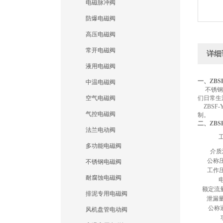
电磁脉冲阀
防爆电磁阀
高压电磁阀
常开电磁阀
详细
液用电磁阀
一、ZB
中温电磁阀
不锈钢电
空气电磁阀
们日常生
ZBSF
气控电磁阀
制。
二、ZB
法兰电动阀
多功能电磁阀
介质
公称压
不锈钢电磁阀
工作压
耐腐蚀电磁阀
额定流
排泥专用电磁阀
泄漏量
公称
风机盘管电动阀