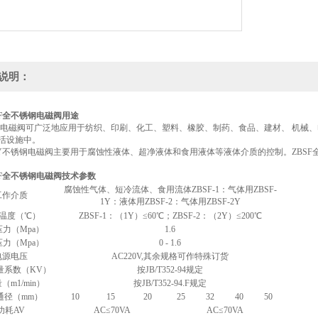
说明：
SF全不锈钢电磁阀用途
磁阀可广泛地应用于纺织、印刷、化工、塑料、橡胶、制药、食品、建材、 机械、
活设施中。
-Y不锈钢电磁阀主要用于腐蚀性液体、超净液体和食用液体等液体介质的控制。ZBS
SF全不锈钢电磁阀技术参数
腐蚀性气体、短冷流体、食用流体ZBSF-1：气体用ZBSF-
工作介质
1Y：液体用ZBSF-2：气体用ZBSF-2Y
温度（℃）
ZBSF-1：（1Y）≤60℃；ZBSF-2：（2Y）≤200℃
力（Mpa）
1.6
力（Mpa）
0 - 1.6
电源电压
AC220V,其余规格可作特殊订货
量系数（KV）
按JB/T352-94规定
（m1/min）
按JB/T352-94.F规定
通径（mm）
10
15
20
25
32
40
50
功耗AV
AC≤70VA
AC≤70VA