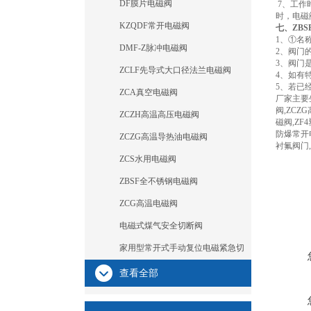
DF膜片电磁阀
7、工作
时，电磁
KZQDF常开电磁阀
七、ZB
1、①名
DMF-Z脉冲电磁阀
2、阀门
3、阀门
ZCLF先导式大口径法兰电磁阀
4、如有
5、若已
ZCA真空电磁阀
厂家主要生
阀,ZCZ
ZCZH高温高压电磁阀
磁阀,ZF
防爆常开电
ZCZG高温导热油电磁阀
衬氟阀门
ZCS水用电磁阀
ZBSF全不锈钢电磁阀
ZCG高温电磁阀
电磁式煤气安全切断阀
家用型常开式手动复位电磁紧急切
断阀
查看全部