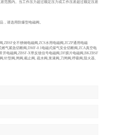
压差范围内。当工作压力超过额定压力或工作压差超过额定压差
爆品，请选用防爆型电磁阀。
,ZBSF全不锈钢电磁阀,ZCS水用电磁阀,ZCZP通用电磁
式燃气紧急切断阀,DMF-0.1电磁式煤气安全切断阀,ZCA真空电
常开电磁阀,ZBSF-X带反馈信号电磁阀,DF膜片电磁阀,BKZBSF
,针型阀,闸阀,截止阀, 疏水阀,浆液阀,刀闸阀,呼吸阀,阻火器,