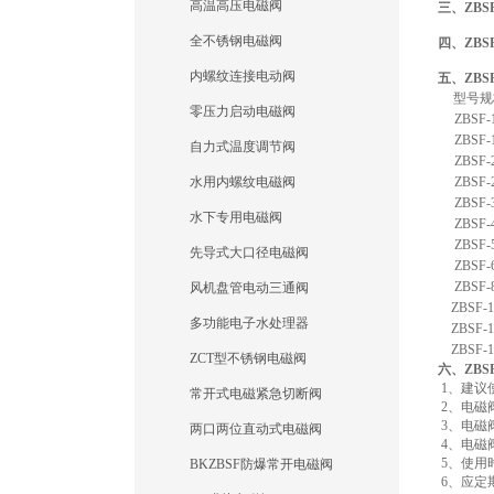
高温高压电磁阀
三、ZB
全不锈钢电磁阀
四、ZB
内螺纹连接电动阀
五、ZB
型号规
零压力启动电磁阀
ZBSF-
ZBSF-
自力式温度调节阀
ZBSF-
水用内螺纹电磁阀
ZBSF-
ZBSF-
水下专用电磁阀
ZBSF-
ZBSF-
先导式大口径电磁阀
ZBSF-
ZBSF-
风机盘管电动三通阀
ZBSF-1
多功能电子水处理器
ZBSF-1
ZBSF-1
ZCT型不锈钢电磁阀
六、ZB
1、建议
常开式电磁紧急切断阀
2、电磁
3、电磁
两口两位直动式电磁阀
4、电磁
5、使用
BKZBSF防爆常开电磁阀
6、应定