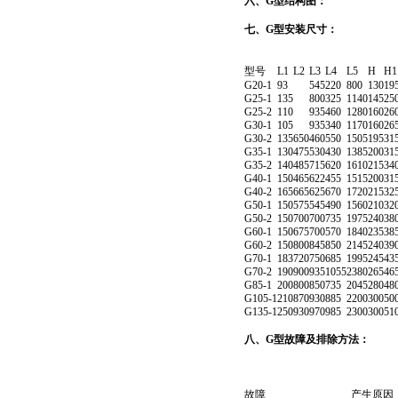
六、G型结构图：
七、G型安装尺寸：
型号
L1
L2
L3
L4
L5
H
H1
G20-1
93
545
220
800
130
19
G25-1
135
800
325
1140
145
25
G25-2
110
935
460
1280
160
26
G30-1
105
935
340
1170
160
26
G30-2
135
650
460
550
1505
195
31
G35-1
130
475
530
430
1385
200
31
G35-2
140
485
715
620
1610
215
34
G40-1
150
465
622
455
1515
200
31
G40-2
165
665
625
670
1720
215
32
G50-1
150
575
545
490
1560
210
32
G50-2
150
700
700
735
1975
240
38
G60-1
150
675
700
570
1840
235
38
G60-2
150
800
845
850
2145
240
39
G70-1
183
720
750
685
1995
245
43
G70-2
190
900
935
1055
2380
265
46
G85-1
200
800
850
735
2045
280
48
G105-1
210
870
930
885
2200
300
50
G135-1
250
930
970
985
2300
300
51
八、G型故障及排除方法：
故障
产生原因