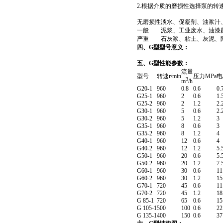
2.根据介质的磨损性选择泵的转
无磨损性
淡水、促凝剂、油浆汁
一般
泥浆、工业废水、油漆
严重
石灰浆、粘土、灰泥、
四、G型型号意义：
五、G型性能参数：
流量
型号
转速r/min
压力MPa
电
3
m
/h
G20-1
960
0.8
0.6
0.
G25-1
960
2
0.6
1.
G25-2
960
2
1.2
2.
G30-1
960
5
0.6
2.
G30-2
960
5
1.2
3
G35-1
960
8
0.6
3
G35-2
960
8
1.2
4
G40-1
960
12
0.6
4
G40-2
960
12
1.2
5.
G50-1
960
20
0.6
5.
G50-2
960
20
1.2
7.
G60-1
960
30
0.6
11
G60-2
960
30
1.2
15
G70-1
720
45
0.6
11
G70-2
720
45
1.2
18
G 85-1
720
65
0.6
15
G 105-1
500
100
0.6
22
G 135-1
400
150
0.6
37