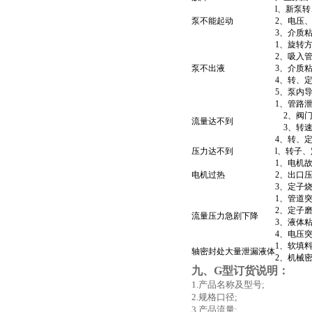
l、新泵
泵不能起动
2、电压
3、介质
1、旋转
2、吸入
泵不出液
3、介质
4、转、
5、泵内
1、管路
2、阀门
流量达不到
3、转速
4、转、
压力达不到
l、转子
1、电机
电机过热
2、出口
3、定子
1、管道
2、定子
流量压力急剧下降
3、液体
4、电压
1、软填
轴密封处大量泄漏液体
2、机械
九、G型订货说明：
1.产品名称及型号;
2.规格口径;
3.产品流量;