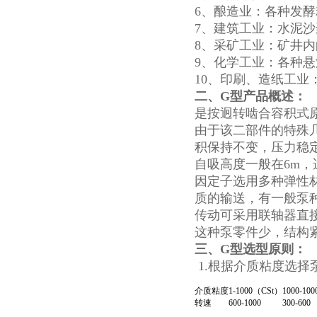
6、酿造业：各种发
7、建筑工业：水泥
8、采矿工业：矿井
9、化学工业：各种
10、印刷、造纸工业
二、
G型
产品概述：
是按迥转啮合容积式
由于该二部件的特殊
积保持不变，压力稳定
自吸高度一般在6m，
因定子选用多种弹性
质的输送，有一般泵
传动可采用联轴器直
这种泵零件少，结构
三、
G型
选型原则：
1.根据介质粘度选择
介质粘度
1-1000（CSt）
1000-10
转速
600-1000
300-600