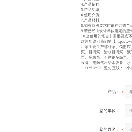
4.产品扬程;
5.产品功率;
6.使用介质;
7.产品材料;
8.如有特殊要求时请在订购产
9.若已经由设计单位选定的
10.当使用的场合非常重要
欢迎您访问我们的【http://w
厂家主要生产螺杆泵、G型,F
泵、排污泵、潜水排污泵、液
泵、多级泵、不锈钢多级泵、
设备、消防气压给水设备、水泵
：/32518920 图文 直线：, :小胡
产品：
您的单位：
您的姓名：