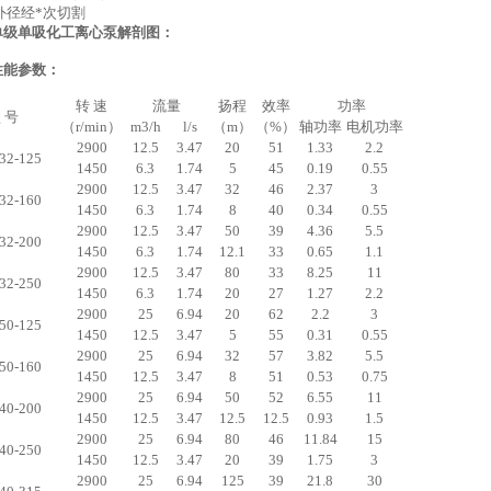
轮外径经*次切割
单级单吸化工离心泵
解剖图：
性能参数
：
转 速
流量
扬程
效率
功率
 号
（r/min）
m3/h
l/s
（m）
（%）
轴功率
电机功率
2900
12.5
3.47
20
51
1.33
2.2
32-125
1450
6.3
1.74
5
45
0.19
0.55
2900
12.5
3.47
32
46
2.37
3
32-160
1450
6.3
1.74
8
40
0.34
0.55
2900
12.5
3.47
50
39
4.36
5.5
32-200
1450
6.3
1.74
12.1
33
0.65
1.1
2900
12.5
3.47
80
33
8.25
11
32-250
1450
6.3
1.74
20
27
1.27
2.2
2900
25
6.94
20
62
2.2
3
50-125
1450
12.5
3.47
5
55
0.31
0.55
2900
25
6.94
32
57
3.82
5.5
50-160
1450
12.5
3.47
8
51
0.53
0.75
2900
25
6.94
50
52
6.55
11
40-200
1450
12.5
3.47
12.5
12.5
0.93
1.5
2900
25
6.94
80
46
11.84
15
40-250
1450
12.5
3.47
20
39
1.75
3
2900
25
6.94
125
39
21.8
30