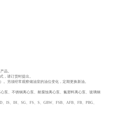
的产品。
型式，请订货时提出。
等）。另须经常观察储油室的油位变化，定期更换新油。
离心泵、不锈钢离心泵、耐腐蚀离心泵、氟塑料离心泵、玻璃钢
GD、IS、IH、SG、FS、S、GBW、FSB、AFB、FB、PBG、