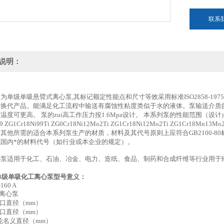
联系
说明：
泵为单级单吸悬臂式离心泵,其标记额定性能点和尺寸等效采用标准ISO2858-19
换代产品。能满足化工流程中输送有腐蚀性粘度类似于水的液体。泵输送介质的温
温度可更高。 泵的zui高工作压力按1.6Mpa设计。 本系列泵的性能范围（设计点）：流
i9 ZG1Cr18Ni99Ti ZG0Cr18Ni12Mo2Ti ZG1Cr18Ni12Mo2Ti ZG1Cr18Mn
其他所需的适合本系列泵生产的材质，材料及其代号原则上应符合GB2100-
或国内*的材料代号（如行业或本企业的规定）。
心泵适用于化工、石油、冶金、电力、造纸、食品、制药和合成纤维等行业用于
℃。
单级单吸化工离心泵
型号意义：
-160 A
化工离心泵
吸入口直径（mm）
排出口直径（mm）
 叶轮名义直径（mm）