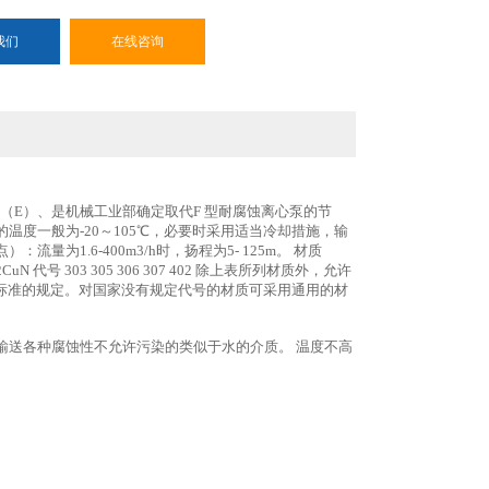
我们
在线咨询
75（E）、是机械工业部确定取代F 型耐腐蚀离心泵的节
度一般为-20～105℃，必要时采用适当冷却措施，输
量为1.6-400m3/h时，扬程为5- 125m。 材质
13Mo2CuN 代号 303 305 306 307 402 除上表所列材质外，允许
80标准的规定。对国家没有规定代号的材质可采用通用的材
输送各种腐蚀性不允许污染的类似于水的介质。 温度不高