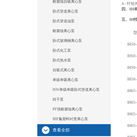
耐腐蚀自吸离心泵
A - 叶
四、IH
卧式管道离心泵
五、
IH
卧式管道油泵
耐腐蚀离心泵
型
卧式玻璃钢离心泵
IH50-
卧式化工泵
IH50-
卧式热水泵
IH50-
自吸式离心泵
IH50-
单级单吸离心泵
ISW单级单吸卧式管道离心泵
IH65-
转子泵
IH65-
PF强耐腐蚀离心泵
IH65-
IHF氟塑料衬里离心泵
IH65-
查看全部