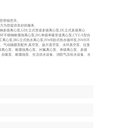
为您审核把关。
尽心尽力为您提供良好的服务,
锈钢多级离心泵,GDL立式管道多级离心泵,DL立式多级离心
BF不锈钢耐腐蚀离心泵,ISG单级单吸管道离心泵,CYZ-A型自
离心泵,IRG立式热水离心泵,ISWR卧式热水循环泵,ISWH不
膜泵、气动隔膜泵配件,真空泵、旋片真空泵、水环真空泵、往复
级离心泵、耐腐蚀离心泵、衬氟离心泵、单级离心泵、多级
、自吸泵、耐腐蚀泵、生活供水设备、消防气压给水设备、水