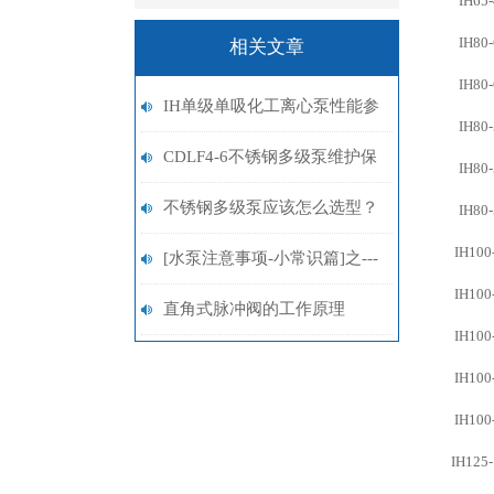
IH65-
IH80-
相关文章
IH80-
IH单级单吸化工离心泵性能参
IH80-
数
CDLF4-6不锈钢多级泵维护保
IH80-
养
不锈钢多级泵应该怎么选型？
IH80-
IH100
[水泵注意事项-小常识篇]之---
IH100
螺杆泵分类选型
直角式脉冲阀的工作原理
IH100
IH100
IH100
IH125-