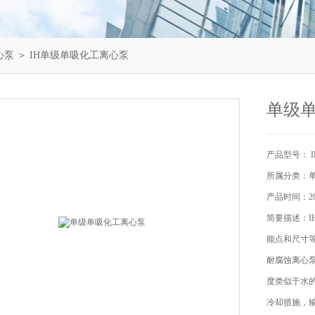
心泵
＞ IH单级单吸化工离心泵
单级
产品型号： I
所属分类：
产品时间：202
简要描述：I
能点和尺寸等效
耐腐蚀离心
度类似于水的
冷却措施，