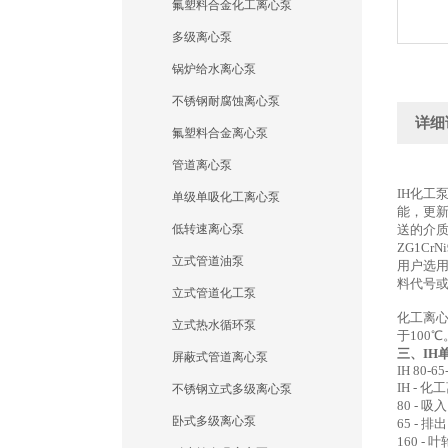
氟塑料合金化工离心泵
多级离心泵
锅炉给水离心泵
不锈钢耐腐蚀离心泵
详细
氟塑料合金离心泵
管道离心泵
IH化工
单级单吸化工离心泵
能，更新
低转速离心泵
送的介质
ZG1CrN
立式管道油泵
用户选用
料代号
立式管道化工泵
化工离
立式热水循环泵
于100
三、IH
屏蔽式管道离心泵
IH 80-65
IH - 
不锈钢立式多级离心泵
80 - 
卧式多级离心泵
65 - 
160 -