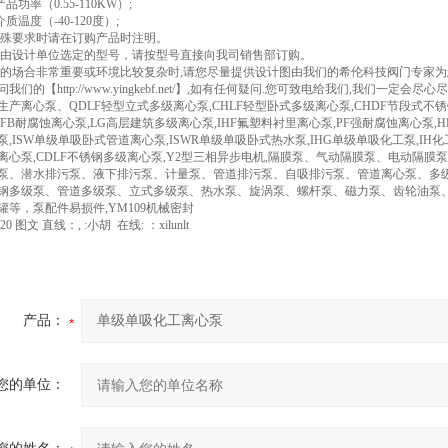
品功率（0.55-110KW）;
质温度（-40-120度）;
有特殊要求时请在订购产品时注明。
已经由设计单位选定的型号，请按型号直接向我司销售部订购。
使用的场合非常重要或环境比较复杂时,请您尽量提供设计图由我们的希伦科技阀门专家
我们的【http://www.yingkebf.net/】,如有任何疑问.您可致电给我们,我们一定会
生产离心泵、QDLF轻型立式多级离心泵,CHLF轻型卧式多级离心泵,CHDF节段式不
、FB耐腐蚀离心泵,LG高层建筑多级离心泵,IHF氟塑料衬里离心泵,PF强耐腐蚀离心泵,H
,ISW单级单吸卧式管道离心泵,ISWR单级单吸卧式热水泵,IHG单级单吸化工泵,IH化工
离心泵,CDLF不锈钢多级离心泵,Y2型三相异步电机,隔膜泵、气动隔膜泵、电动隔
泵、潜水排污泵、液下排污泵、计量泵、管道排污泵、自吸排污泵、管道离心泵、多
钢多级泵、管道多级泵、立式多级泵、热水泵、旋涡泵、螺杆泵、磁力泵、齿轮油泵
罐等，泵配件易损件,YM109机械密封
920 图文 直线：, :小胡 在线: ：xilunlt
产品：
您的单位：