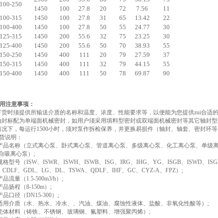
100-250
1450
100
27.8
20
72
7.56
11
100-315
1450
100
27.8
31
65
13.42
22
100-400
1450
100
27.8
50
55
24.77
30
125-315
1450
200
55.6
32
75
23.25
30
125-400
1450
200
55.6
50
70
38.93
55
150-250
1450
400
111
20
79
27.59
37
150-315
1450
400
111
32
79
44.15
55
150-400
1450
400
111
50
78
69.87
90
使用注意事项：
订货时须提供所输送介质的名称和温度、浓度、性能要求等，以便能为您提供zui合适
轴封标配为单端面机械密封，如用户须采用填料型密封或双端面机械密封等其它轴封
情况下，每运行1500小时，须对泵作拆检保养，并更换易损件（轴封、轴套、密封环
订货说明：
泵产品名称（立式离心泵、卧式离心泵、管道离心泵、多级离心泵、化工离心泵、单级
自吸离心泵）;
规格型号（ISW、ISWR、ISWH、ISWB、ISG、IRG、IHG、YG、ISGB、ISWD、IS
、CDLF、GDL、LG、DL、TSWA、QDLF、IHF、GC、CYZ-A、FPZ）;
品流量（1.5-500m3/h）;
产品扬程（8-150m）;
产品口径（DN15-300）;
泵适用介质（水、热水、冷水、、汽油、煤油、腐蚀性液体、盐酸、非氧化性酸等）;
泵壳体材料（铸铁、不锈钢、玻璃钢、氟塑料、增强聚丙烯）;