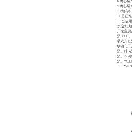
8.离心泵产
9.离心泵介
10.如
11.若
12.当
欢迎您访问
厂家主要
泵,AFB
吸式离心泵
锈钢化工
泵、排污
泵、不锈
泵、气压
：/32518