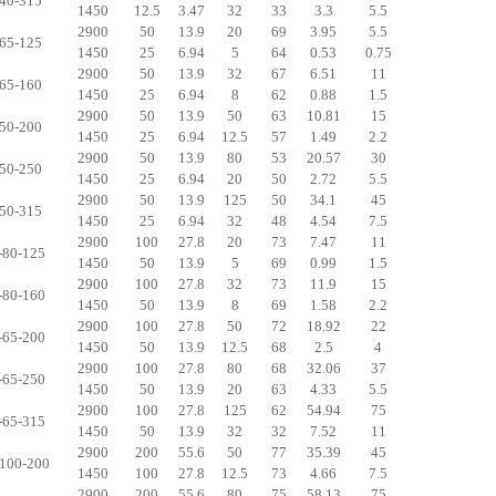
40-315
1450
12.5
3.47
32
33
3.3
5.5
2900
50
13.9
20
69
3.95
5.5
65-125
1450
25
6.94
5
64
0.53
0.75
2900
50
13.9
32
67
6.51
11
65-160
1450
25
6.94
8
62
0.88
1.5
2900
50
13.9
50
63
10.81
15
50-200
1450
25
6.94
12.5
57
1.49
2.2
2900
50
13.9
80
53
20.57
30
50-250
1450
25
6.94
20
50
2.72
5.5
2900
50
13.9
125
50
34.1
45
50-315
1450
25
6.94
32
48
4.54
7.5
2900
100
27.8
20
73
7.47
11
-80-125
1450
50
13.9
5
69
0.99
1.5
2900
100
27.8
32
73
11.9
15
-80-160
1450
50
13.9
8
69
1.58
2.2
2900
100
27.8
50
72
18.92
22
-65-200
1450
50
13.9
12.5
68
2.5
4
2900
100
27.8
80
68
32.06
37
-65-250
1450
50
13.9
20
63
4.33
5.5
2900
100
27.8
125
62
54.94
75
-65-315
1450
50
13.9
32
32
7.52
11
2900
200
55.6
50
77
35.39
45
100-200
1450
100
27.8
12.5
73
4.66
7.5
2900
200
55.6
80
75
58.13
75