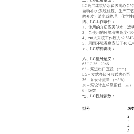
三、LG
适用范围：
LG高层建筑给水多级离心泵
自动补水;系统稳压、生产工艺
的介质）清水或物理、化学性
四、LG
工作条件：
1、使用的介质应类似水，运动粘
2、泵使用的环境海拔高度<10
4、zui大系统工作压力≤2.5MP
5、周围环境温度应低于40℃,
五、LG结构说明：
六、LG
型号意义：
65 LG 36 - 20×6
65 – 泵进出口直径 （mm）
LG – 立式多级分段式离心泵
36 – 泵设计流量 （m3/h）
20 – 泵设计点单级扬程 （m）
6 – 级数
七、LG性能参数：
型号
级
2
3
4
5