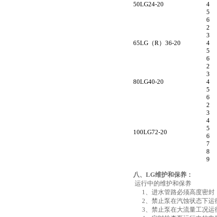
50LG24-20
4
5
6
2
3
65LG（R）36-20
4
5
6
2
3
80LG40-20
4
5
6
2
3
4
5
100LG72-20
6
7
8
9
八、LG
维护和保养：
运行中的维护和保养
1、进水管路必须高度密封
2、禁止泵在汽蚀状态下运
3、禁止泵在大流量工况运