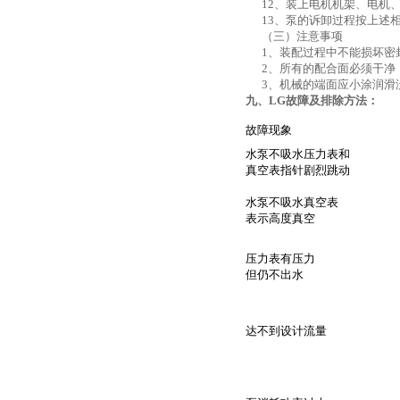
12、装上电机机架、电机
13、泵的诉卸过程按上述
（三）注意事项
1、装配过程中不能损坏密
2、所有的配合面必须干净
3、机械的端面应小涂润滑
九、LG
故障及排除方法：
故障现象
水泵不吸水压力表和
真空表指针剧烈跳动
水泵不吸水真空表
表示高度真空
压力表有压力
但仍不出水
达不到设计流量