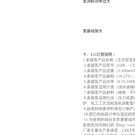
泵消耗功率过大
泵振动加大
十、LG订货说明：
1.多级泵产品名称（立式管
2.多级泵产品型号（GDL、CDL
3.多级泵产品流量（2-300m3/
4.多级泵产品扬程（16-270）;
5.多级泵产品功率（0.55-180
6.多级泵适用介质（清水或物
7.多级泵产品材料（铸铁、不
8.多级泵适用行业（压力容
护、化工工艺流程及机床配套
9.如有特殊要求时请在订购产
10.若已经由设计单位选定
11.当使用的场合非常重要
欢迎您访问我们的【http://w
厂家主要生产多级泵，CDLF不