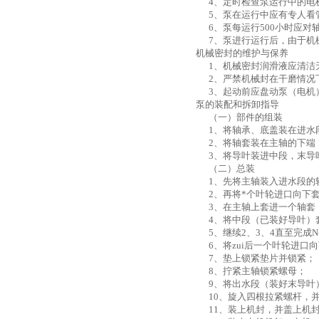
4、定时检查泵运行中的电
5、泵在运行中应有专人看
6、泵每运行500小时应对
7、泵进行运行后，由于机械
机械密封的维护与保养
1、机械密封润滑液应清洁
2、严禁机械封在干磨情况
3、起动前应盘动泵（电机
泵的装配和拆卸指导
（一）部件的组装
1、将轴承、底盖装在进水
2、将轴套装在主轴的下端
3、将导叶装进中段，末导
（二）总装
1、先将主轴装入进水段的
2、再将*个叶轮进口向下套
3、在主轴上套进一个轴套
4、将中段（已装好导叶）
5、继续2、3、4直至完成N
6、将zui后一个叶轮进口
7、垫上锁紧垫片并锁紧；
8、拧紧主轴锁紧螺母；
9、将出水段（装好末导叶
10、旋入四根拉紧螺杆，
11、装上机封，并盖上机