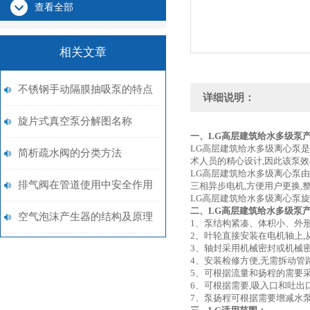
查看全部
相关文章
不锈钢手动隔膜抽吸泵的特点
详细说明：
旋片式真空泵分解图名称
一、LG
高层建筑给水多级泵
LG高层建筑给水多级离心泵
简析疏水阀的分类方法
术人员的精心设计,因此该泵
LG高层建筑给水多级离心泵
排气阀在管道使用中安全作用
三相异步电机,方便用户更换,
LG高层建筑给水多级离心泵
二、LG
高层建筑给水多级泵
空气泡沫产生器的结构及原理
1、泵结构紧凑、体积小、外
2、叶轮直接安装在电机轴上
3、轴封采用机械密封或机械
4、安装检修方便,无需拆动
5、可根据流量和扬程的需要
6、可根据需要,吸入口和吐出口
7、泵扬程可根据需要增减水