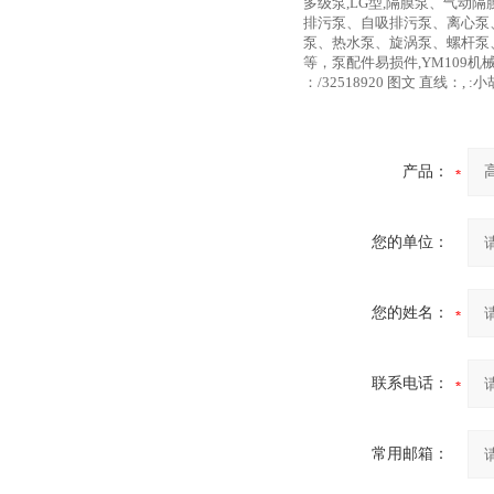
多级泵,LG型,隔膜泵、气
排污泵、自吸排污泵、离心泵
泵、热水泵、旋涡泵、螺杆泵
等，泵配件易损件,YM109机
：/32518920 图文 直线：, :小胡
产品：
您的单位：
您的姓名：
联系电话：
常用邮箱：