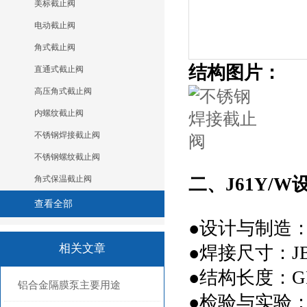
美标截止阀
电动截止阀
角式截止阀
结构图片：
直通式截止阀
高压角式截止阀
内螺纹截止阀
不锈钢焊接截止阀
不锈钢螺纹截止阀
角式保温截止阀
二、J61Y/W
查看全部
●
设计与制造：GB
相关文章
●
焊接尺寸：JB/T
●
结构长度：GB
铝合金隔膜泵主要用途
●
检验与实验：G