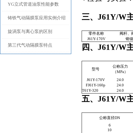
YG立式管道油泵性能参数
三、J61Y/
铸铁气动隔膜泵应用实例介绍
旋涡泵与离心泵的区别
零件名称
阀杆、
J61Y-170V
铬
第三代气动隔膜泵特点
四、J61Y/W
公称压力
型号
（MPa）
J61Y-170V
24.0
FJ61Y-160p
24.0
T61Y-320
24.0
五、J61Y/W
公称直径DN
6
10