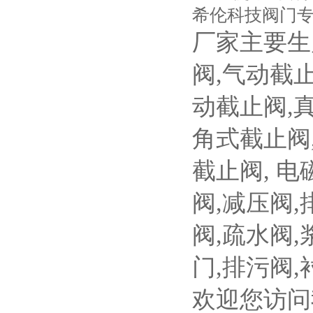
希伦科技阀门
厂家主要生
阀
,
气动截
动截止阀
,
角式截止阀
截止阀
,
电
阀
,
减压阀
,
阀
,
疏水阀
,
门
,
排污阀
,
欢迎您访问