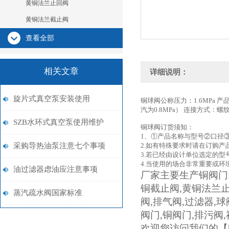
黄铜法兰止回阀
黄铜法兰截止阀
查看全部
相关文章
详细说明：
旋片式真空泵安装使用
铜球阀
公称压力：1.6MPa 
汽为0.8MPa） 连接方式：螺
SZB水环式真空泵使用维护
铜球阀
订货须知：
1、①
产品名称与型号②口径
采购导热油泵注意七个事项
2.如有特殊要求时请在订购产
3.若已经由设计单位选定的
4.当使用的场合非常重要或
油过滤器虑油应注意事项
厂家主要生产铜阀门
铜截止阀
,
黄铜法兰
蒸汽疏水阀国家标准
阀
,
排气阀
,
过滤器
,
球
阀门
,
铜阀门
,
排污阀
,
欢迎您访问我们的【