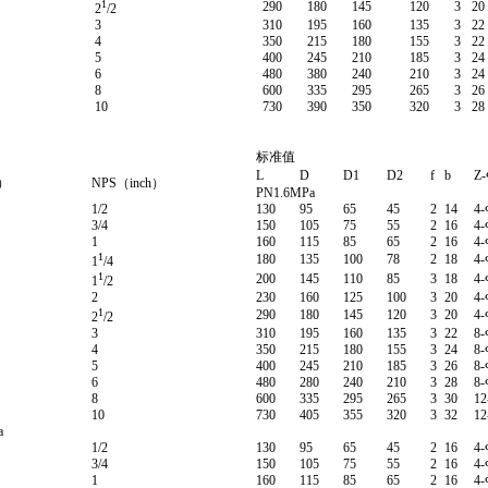
1
290
180
145
120
3
20
2
/2
3
310
195
160
135
3
22
4
350
215
180
155
3
22
5
400
245
210
185
3
24
6
480
380
240
210
3
24
8
600
335
295
265
3
26
10
730
390
350
320
3
28
标准值
L
D
D1
D2
f
b
Z-
）
NPS（inch）
PN1.6MPa
1/2
130
95
65
45
2
14
4-
3/4
150
105
75
55
2
16
4-
1
160
115
85
65
2
16
4-
1
180
135
100
78
2
18
4-
1
/4
1
200
145
110
85
3
18
4-
1
/2
2
230
160
125
100
3
20
4-
1
290
180
145
120
3
20
4-
2
/2
3
310
195
160
135
3
22
8-
4
350
215
180
155
3
24
8-
5
400
245
210
185
3
26
8-
6
480
280
240
210
3
28
8-
8
600
335
295
265
3
30
12
10
730
405
355
320
3
32
12
a
1/2
130
95
65
45
2
16
4-
3/4
150
105
75
55
2
16
4-
1
160
115
85
65
2
16
4-