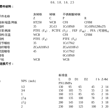
0.6、1.0、1.6、2.5
零件材料：
灰铸铁
铸钢
不锈耐酸铸钢
零件名称
Z
C
P
R
阀体/端盖/闸板
HT250
WCB
CF8
CF8M
阀杆
35
2Cr13
1Cr18Ni9
1Cr18Ni12Mo2Ti
衬里/阀座
PTFE（F
）、PCTFE（F
）、FEP（F
）、PFA（可溶性
4
3
46
4
填料/压盖
WCB
CF8
CF8M
填料
PTFE（F
）
PTFE（F
）
4
4
活节螺栓
35
1Cr17Ni2
阀杆螺母
ZCuAI10Fe3
ZCuAI10Fe3
紧固螺母
45
1Cr17Ni2
螺母
0Cr18Ni9
手轮
WCB
WCB
连接尺寸：
标准值
L
D
D1
D2
f
b
Z-Фd
）
NPS（inch）
PN1.0MPa
1/2
130
95
65
45
2
14
3/4
150
105
75
55
2
16
1
160
115
85
65
2
16
1
180
135
100
78
2
18
1
/4
1
200
145
110
85
3
18
1
/2
2
230
160
125
100
3
20