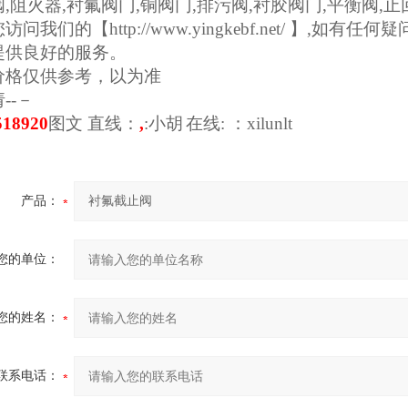
阀
,
阻火器
,
衬氟阀门
,
铜阀门
,
排污阀
,
衬胶阀门
,
平衡阀
,
止
您访问我们的【
http://www.yingkebf.net/
】
,
如有任何疑
提供良好的服务。
价格仅供参考，以为准
--－
518920
图文
直线：
,
:
小胡
在线
:
：
xilunlt
产品：
您的单位：
您的姓名：
联系电话：