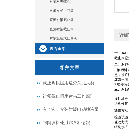
衬氟对夹蝶阀
衬氟立式止回阀
直流衬氟截止阀
直角衬氟截止阀
详细
衬氟旋启式止回阀
查看全部
一、J41F
截止阀是
二、J41F
相关文章
1.氟塑料
点，被广
坏密封面
截止阀根据用途分为几大类
2.阀瓣
三、J41F
衬氟截止阀用途与工作原理
设计标准
结构长度
有了它，安装防爆电动抽液泵
法兰标准
检验试验
会更轻松
驱动方式
闸阀填料处泄露八种情况
结构形式