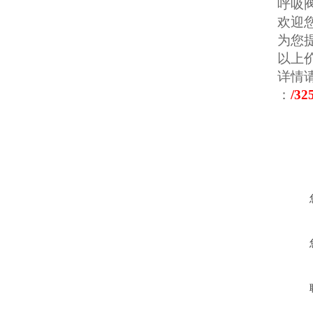
呼吸
欢迎
为您
以上
详情请
：
/32