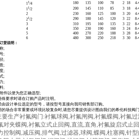
1
180
135
100
78
2
18
4-
1
/4
1
200
145
110
85
3
18
4-
1
/2
2
230
160
125
100
3
20
4-
1
290
180
145
120
3
22
8-
2
/2
3
310
195
160
135
3
22
8-
4
350
230
190
160
3
24
8-
5
400
270
220
188
3
28
8-
6
480
300
250
218
3
30
8-
F订货说明：
称;
号;
径;
质;
度;
式;
力;
料;
带附件以便为您正确选型;
有特殊要求时请在订购产品时注明。
已经由设计单位选定的型号，请按型号直接向我司销售部订购。
使用的场合非常重要或环境比较复杂时,请您尽量提供设计图由我们的希伦科技阀
主要生产衬氟阀门
:
衬氟球阀
,
衬氟闸阀
,
衬氟蝶阀
,
衬氟过
氟对夹蝶阀
,
衬氟立式止回阀
,
直流
,
直角
,
衬氟旋启式止
力控制阀
,
减压阀
,
排气阀
,
过滤器
,
球阀
,
蝶阀
,
柱塞阀
,
针型