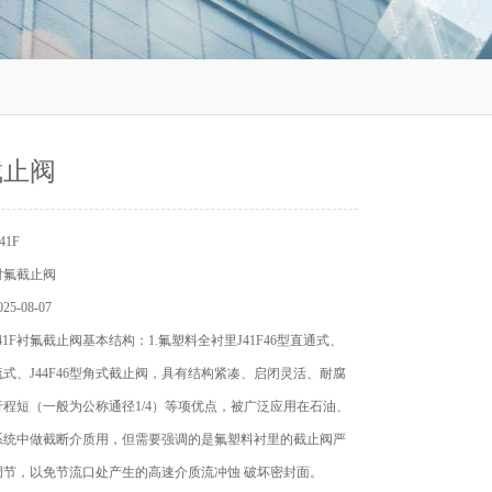
截止阀
41F
衬氟截止阀
5-08-07
41F衬氟截止阀基本结构：1.氟塑料全衬里J41F46型直通式、
型直流式、J44F46型角式截止阀，具有结构紧凑、启闭灵活、耐腐
程短（一般为公称通径1/4）等项优点，被广泛应用在石油、
系统中做截断介质用，但需要强调的是氟塑料衬里的截止阀严
调节，以免节流口处产生的高速介质流冲蚀 破坏密封面。