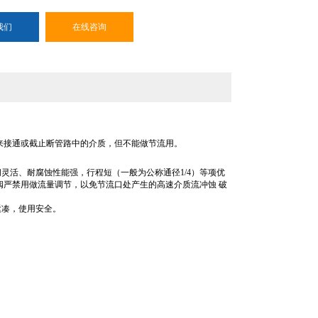
我们
在线咨询
来接通或截止断管路中的介质，但不能做节流用。
凑、启闭灵活、耐腐蚀性能强，行程短（一般为公称通径1/4）等项优
严禁用做流量调节，以免节流口处产生的高速介质流冲蚀 破
紧凑，使用安全。