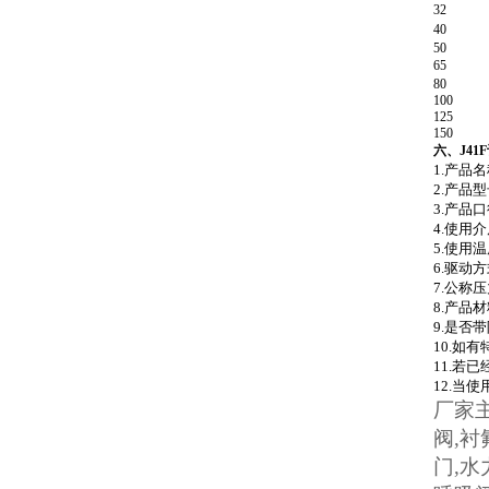
32
40
50
65
80
100
125
150
六、J41
1.产品名
2.产品型
3.产品口
4.使用介
5.使用温
6.驱动方
7.公称压
8.产品材
9.是否
10.如
11.若
12.当
厂家
阀
,
衬
门
,
水