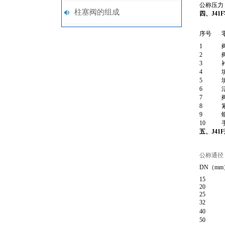
公称压力
柱塞阀的组成
四、J41F
序号
1
2
3
4
5
6
7
8
9
10
五、J41F
公称通径
DN（mm
15
20
25
32
40
50