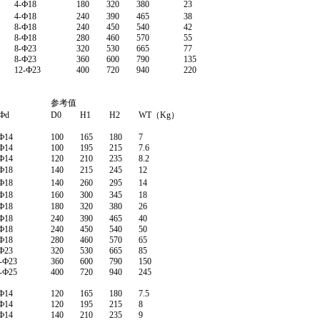
4-Ф18
180
320
380
23
4-Ф18
240
390
465
38
8-Ф18
240
450
540
42
8-Ф18
280
460
570
55
8-Ф23
320
530
665
77
8-Ф23
360
600
790
135
12-Ф23
400
720
940
220
参考值
Фd
D0
H1
H2
WT（Kg）
Ф14
100
165
180
7
Ф14
100
195
215
7.6
Ф14
120
210
235
8.2
Ф18
140
215
245
12
Ф18
140
260
295
14
Ф18
160
300
345
18
Ф18
180
320
380
26
Ф18
240
390
465
40
Ф18
240
450
540
50
Ф18
280
460
570
65
Ф23
320
530
665
85
-Ф23
360
600
790
150
-Ф25
400
720
940
245
Ф14
120
165
180
7.5
Ф14
120
195
215
8
Ф14
140
210
235
9