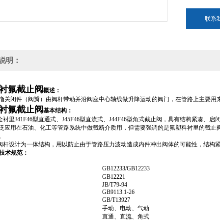
联系
说明：
衬氟截止阀
概述：
指关闭件（阀瓣）由阀杆带动并沿阀座中心轴线做升降运动的阀门，在管路上主要用
衬氟截止阀
基本结构：
全衬里J41F46型直通式、J45F46型直流式、J44F46型角式截止阀，具有结构紧
泛应用在石油、化工等管路系统中做截断介质用，但需要强调的是氟塑料衬里的截止阀
。
与阀杆设计为一体结构，用以防止由于管路压力波动造成内件冲出阀体的可能性，结构
技术规范：
GB12233/GB12233
GB12221
JB/T79-94
GB9113.1-26
GB/T13927
手动、电动、气动
直通、直流、角式