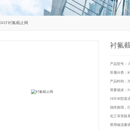
 J41F衬氟截止阀
衬氟
产品型号： J
所属分类：
产品时间：202
简要描述：J
J45F46
蚀性能强，行
化工等管路
禁用做流量