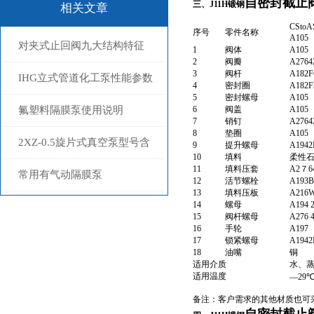
自密封截止
三、J11H锻钢
相关文章
CSto
序号
零件名称
A105
对夹式止回阀九大结构特征
1
阀体
A105
2
阀瓣
A2764
3
阀杆
A182F
IHG立式管道化工泵性能参数
4
密封圈
A182F
5
密封螺母
A105
氟塑料隔膜泵使用说明
6
阀盖
A105
7
销钉
A2764
8
垫圈
A105
2XZ-0.5旋片式真空泵型号含
9
提升螺母
A1942
10
填料
柔性
11
填料压套
A2７6
义
常用有气动隔膜泵
12
活节螺栓
A193B
13
填料压板
A216
14
螺母
A194 
15
阀杆螺母
A276 
16
手轮
A197
17
锁紧螺母
A1942
18
油嘴
铜
适用介质
水、
适用温度
—29℃
备注：客户需求的其他材质也可采用