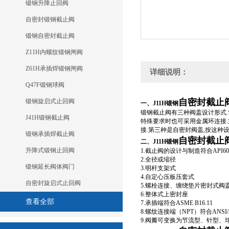
锻钢升降止回阀
自密封锻钢截止阀
锻钢自密封截止阀
Z11H内螺纹锻钢闸阀
Z61H承插焊锻钢闸阀
详细说明：
Q47F锻钢球阀
自密封截止
锻钢旋启式止回阀
一、J11H锻钢
锻钢截止阀有三种阀盖设计形式.
J41H锻钢截止阀
特殊要求时也可采用金属环连接.
接.第三种是自密封阀盖,按这种
锻钢承插焊截止阀
自密封截止
二、J11H锻钢
升降式锻钢止回阀
1.截止阀的设计与制造符合API602和A
2.全径或缩径
锻钢延长阀体阀门
3.明杆支架式
4.自定心压板压套式
自密封旋启式止回阀
5.螺栓连接、缠绕垫片密封式
6.整体式上密封座
查看全部
7.承插端符合ASME B16.11
8.螺纹连接端（NPT）符合ANSI/AS
9.阀瓣可变换为节流型、针型、