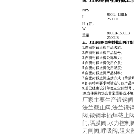
自密封截止
四、J11H锻钢
NPS
900Lb-150Lb
L
2500Lb
H（开）
W
900LB-1500LB
重量
2500LB
五、J11H锻钢自密封截止阀订
1.自密封截止阀产品名称;
2.自密封截止阀产品型号;
3.自密封截止阀公称压力;
4.自密封截止阀使用介质;
5.自密封截止阀使用温度;
6.自密封截止阀产品材料;
7.自密封截止阀连接方式（承插
8.如有特殊要求时请在订购产品
9.若已经由设计单位选定的型号
10.当使用的场合非常重要或环
厂家主要生产锻钢阀
法兰截止阀
,
法兰锻
阀
,
锻钢承插焊截止
门
,
隔膜阀
,
水力控制
刀闸阀
,
呼吸阀
,
阻火