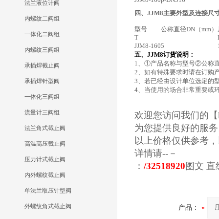
法兰液位计阀
四、JJM8
主要外型及连接尺
内螺纹二阀组
型号
公称直径DN（mm）
一体化二阀组
T
JJM8-160
5
内螺纹三阀组
五、JJM8
订货说明：
1、①产品名称与型号②公称
承插焊截止阀
2、如有特殊要求时请在订购
3、若已经由设计单位选定的
承插焊针型阀
4、当使用的场合非常重要或
一体化三阀组
流量计三阀组
欢迎您访问我们的【
为您提供良好的服务
法兰角式截止阀
以上价格仅供参考，
高温高压截止阀
详情请--－
压力计式截止阀
：
/32518920
图文
直
内外螺纹截止阀
单法兰取压针型阀
外螺纹角式截止阀
产品：