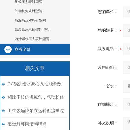
角式压力表针型阀
外螺纹角式针型阀
您的单位：
高温高压对焊针型阀
高温高压承插焊针型阀
您的姓名：
内外螺纹压力表针型阀
联系电话：
查看全部
常用邮箱：
相关文章
GC锅炉给水离心泵性能参数
省份：
相比于传统机械泵，气动粉体
详细地址：
泵具有较明显的优势
卫生级隔膜泵在运转但流量过
补充说明：
低
硬密封球阀结构特点