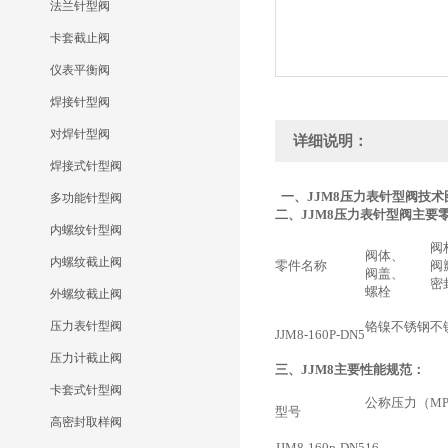
法兰针型阀
卡套截止阀
仪表平衡阀
焊接针型阀
对焊针型阀
详细说明：
焊接式针型阀
一、JJM8
压力表针型阀
技术
多功能针型阀
二、JJM8
压力表针型阀
主要
内螺纹针型阀
阀
阀体、
内螺纹截止阀
零件名称
阀
阀盖、
密
螺栓
外螺纹截止阀
压力表针型阀
铬镍不锈钢
不
JJM8-160P-DN5
压力计截止阀
三、JJM8
主要性能规范：
卡套式针型阀
公称压力（MP
型号
高密封取样阀
JJM8-160p-DN5
16