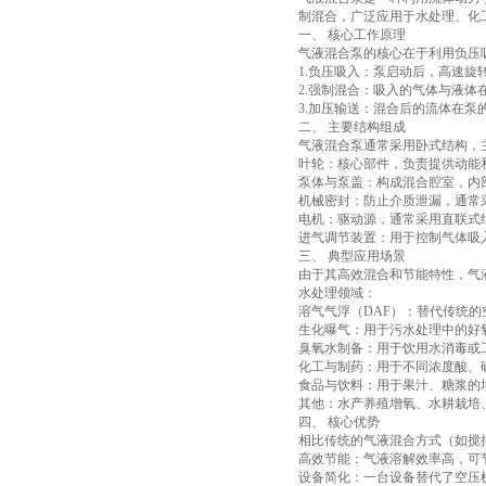
制混合，广泛应用于水处理、化
一、 核心工作原理
气液混合泵的核心在于利用负压
1.负压吸入：泵启动后，高速
2.强制混合：吸入的气体与液体
3.加压输送：混合后的流体在泵
二、 主要结构组成
气液混合泵通常采用卧式结构，
叶轮：核心部件，负责提供动能
泵体与泵盖：构成混合腔室，内
机械密封：防止介质泄漏，通常
电机：驱动源，通常采用直联式
进气调节装置：用于控制气体吸
三、 典型应用场景
由于其高效混合和节能特性，气
水处理领域：
溶气气浮（DAF）：替代传统
生化曝气：用于污水处理中的好
臭氧水制备：用于饮用水消毒或
化工与制药：用于不同浓度酸、
食品与饮料：用于果汁、糖浆的
其他：水产养殖增氧、水耕栽培
四、 核心优势
相比传统的气液混合方式（如搅
高效节能：气液溶解效率高，可节省
设备简化：一台设备替代了空压