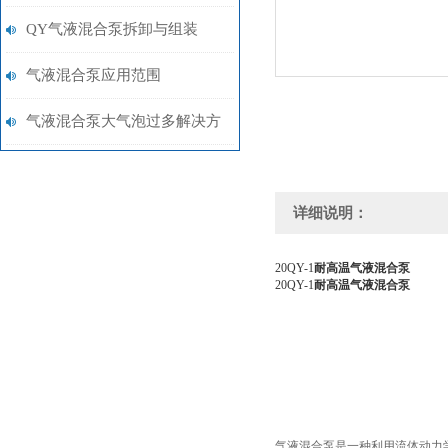
几种类型？
QY气液混合泵拆卸与组装
气液混合泵应用范围
气液混合泵大气泡过多解决方
法
详细说明：
20QY-1
耐高温气液混合泵
20QY-1
耐高温气液混合泵
气液混合泵是一种利用流体动力