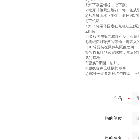
1)卸下泵盖螺栓，取下泵;
2)松开叶轮紧定螺钉，将叶轮从
3)从泵轴上取下平键，擦掉固定
4)下机动
5)卸下将泵体固定在电机法兰(
2.组装
组装程序与拆卸程序相反，但请
1)机械密封弹簧的弯钩一定要
2) 叶轮要装在泵体与泵盖之
轻轻拧紧叶轮紧定螺钉，然后轻
紧定螺栓。
3)更换O形圈、垫片。
4)更换各种已经损的部件
5) 螺栓一定要对称均匀拧紧，
产品：
您的单位：
您的姓名：