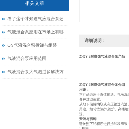
相关文章
看了这个才知道气液混合泵还
有这些典型应用
气液混合泵应用在市场上有哪
详细说明：
几种类型？
QY气液混合泵拆卸与组装
25QY-2
耐腐蚀气液混合泵
产品
气液混合泵应用范围
气液混合泵大气泡过多解决方
法
25QY-2
耐腐蚀气液混合泵
介绍
用途：
本产品适用于液体输送、气液混
各种过滤装置;
从地下储罐抽取或高压输送汽油
用途。如:小型蒸汽锅炉、高楼
送。
安装与拆卸
请按照下述程序进行拆卸和组装:
1.拆卸