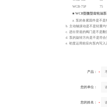
WCB-75P
75
■
WCB型微型齿轮油
a. 泵的各紧固件是不
b. 主动轴滚动是不是轻重
c. 进出管道的阀门是不是翻
d. 泵的旋转方向是不是符
e. 初度运用前应向泵内写
产品：
您的单位：
您的姓名：