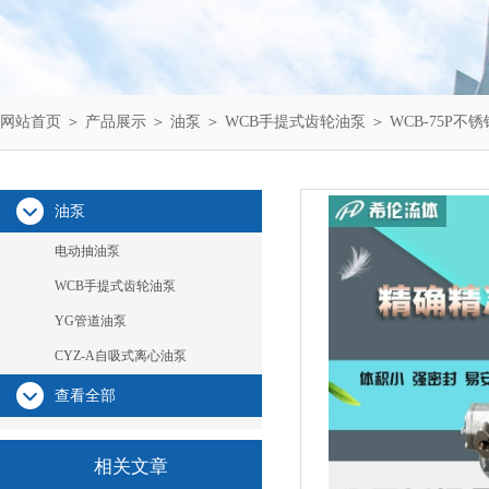
网站首页
＞
产品展示
＞
油泵
＞
WCB手提式齿轮油泵
＞ WCB-75P
油泵
电动抽油泵
WCB手提式齿轮油泵
YG管道油泵
CYZ-A自吸式离心油泵
查看全部
相关文章