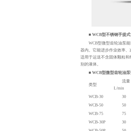
■
WCB型
不锈钢手提式
WCB型微型齿轮油泵
器内。它能进步作业效率、
适用于运送不含固体颗粒和
别的液体。
■
WCB型微型齿轮油
流量
类型
L/min
WCB-30
30
WCB-50
50
WCB-75
75
WCB-30P
30
WCB-50P
50