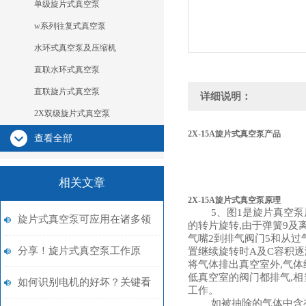
单级旋片式真空泵
w系列往复式真空泵
水环式真空泵及压缩机
直联水环式真空泵
直联旋片式真空泵
详细说明：
2X双级旋片式真空泵
2X-15A
旋片式真空泵
产品
查看全部
相关文章
2X-15A
旋片式真空泵
原理
5、图1是旋片真空泵原
旋片式真空泵可应用在诸多领
的转片旋转,由于弹簧9及
气嘴2到排气阀门5和从过
域中
分享！旋片式真空泵工作原
置继续旋转时A及C容积逐
将气体排出真空室外,气体
低真空室的阀门都排气,相
理、过程以及使用优点
如何识别电机的好坏？关键看
工作。
如被抽除的气体中含