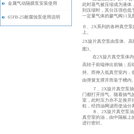
哪些参数？
金属气动隔膜泵安装使用
此时蒸气被压缩成为液体
到压缩时，其分压强也低
一定量气体的掺气阀11见
65FB-25耐腐蚀泵使用说明
６、
2X系列的各种真空
上。
2X旋片真空泵由泵体、
图3。
在
2X旋片真空泵体
高转子前端伸出前轴；后
持。而伸入低真空室内，
由弹簧支撑开而装于槽内
７、
2X旋片真空泵
门都打开排气。随着抽气
室，此时压力亦不足推开
粒，经挡油网滤而使油分
８、
2X旋片真空泵
真空室的油，由中隔板上
进行密封。