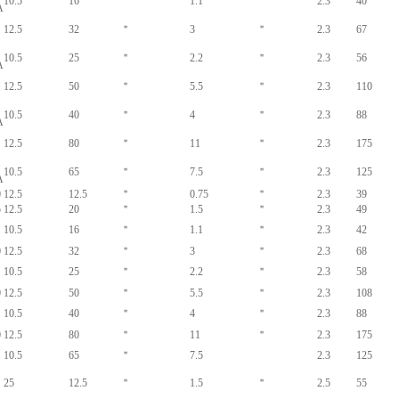
10.5
16
＂
1.1
＂
2.3
40
A
12.5
32
＂
3
＂
2.3
67
10.5
25
＂
2.2
＂
2.3
56
A
12.5
50
＂
5.5
＂
2.3
110
10.5
40
＂
4
＂
2.3
88
A
12.5
80
＂
11
＂
2.3
175
10.5
65
＂
7.5
＂
2.3
125
A
0
12.5
12.5
＂
0.75
＂
2.3
39
5
12.5
20
＂
1.5
＂
2.3
49
10.5
16
＂
1.1
＂
2.3
42
0
12.5
32
＂
3
＂
2.3
68
10.5
25
＂
2.2
＂
2.3
58
0
12.5
50
＂
5.5
＂
2.3
108
10.5
40
＂
4
＂
2.3
88
0
12.5
80
＂
11
＂
2.3
175
10.5
65
＂
7.5
2.3
125
25
12.5
＂
1.5
＂
2.5
55