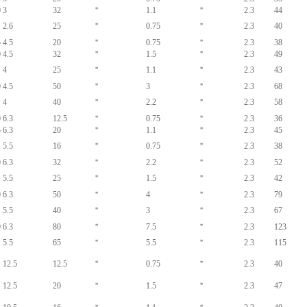
0
3
32
＂
1.1
＂
2.3
44
2.6
25
＂
0.75
＂
2.3
40
5
4.5
20
＂
0.75
＂
2.3
38
0
4.5
32
＂
1.5
＂
2.3
49
4
25
＂
1.1
＂
2.3
43
0
4.5
50
＂
3
＂
2.3
68
4
40
＂
2.2
＂
2.3
58
0
6.3
12.5
＂
0.75
＂
2.3
36
5
6.3
20
＂
1.1
＂
2.3
45
5.5
16
＂
0.75
＂
2.3
38
0
6.3
32
＂
2.2
＂
2.3
52
5.5
25
＂
1.5
＂
2.3
42
0
6.3
50
＂
4
＂
2.3
79
5.5
40
＂
3
＂
2.3
67
0
6.3
80
＂
7.5
＂
2.3
123
5.5
65
＂
5.5
＂
2.3
115
12.5
12.5
＂
0.75
＂
2.3
40
12.5
20
＂
1.5
＂
2.3
47