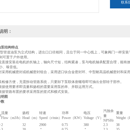
联系
说明：
油泵结构特点
型管道油泵为立式结构，进出口口径相同，且位于同一中心线上，可象阀门一样安装
则可置于户外使用。
直接安装在电机的长轴上，轴向尺寸短，结构紧凑，泵与电机轴承配置合理，能有效
小、噪音低。
采用机械密封或机械密封组合，采用进口钛合金密封环、中型耐高温机械密封和采用
检修方便，无需拆动管路系统，只要卸下泵联体座螺母即可抽出全部转子部件。
据使用要求即流量和扬程的需要采用泵的串、并联运用方式。
据管路布置的要求采用泵的竖式和横式安装。
说明图
参数
汽蚀余
流量
扬程
转速
功率
电压
重量
l
量
Flow（m3/h）
Head（m）
Speed（r/min）
Power（KW）
Voltage（V）
Weight
NPSHr
0
2
32
2900
0.75
380
2.3
38
5
3
20
＂
0.75
＂
2.3
35