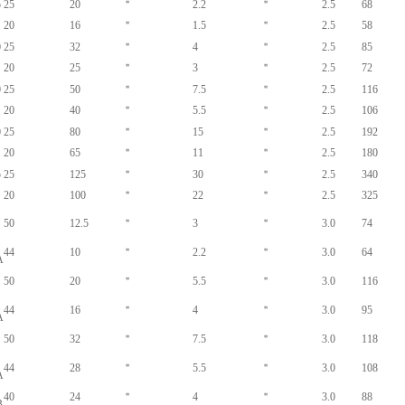
5
25
20
＂
2.2
＂
2.5
68
20
16
＂
1.5
＂
2.5
58
0
25
32
＂
4
＂
2.5
85
20
25
＂
3
＂
2.5
72
0
25
50
＂
7.5
＂
2.5
116
20
40
＂
5.5
＂
2.5
106
0
25
80
＂
15
＂
2.5
192
20
65
＂
11
＂
2.5
180
5
25
125
＂
30
＂
2.5
340
20
100
＂
22
＂
2.5
325
50
12.5
＂
3
＂
3.0
74
44
10
＂
2.2
＂
3.0
64
A
50
20
＂
5.5
＂
3.0
116
44
16
＂
4
＂
3.0
95
A
50
32
＂
7.5
＂
3.0
118
44
28
＂
5.5
＂
3.0
108
A
40
24
＂
4
＂
3.0
88
B