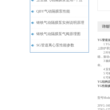
卫生级气动隔膜泵使用7个注
意事项
QBY气动隔膜泵性能
铸铁气动隔膜泵实例说明原理
详细
铸铁气动隔膜泵气阀原理图
YG管道
1.YG
SG管道离心泵性能参数
上防护罩
2.叶轮
稳，振动
3.轴封
命。
4.安装
5.可根
6.可根
YG结构
YG性能
型号Mode
20YG-16
25YG-12