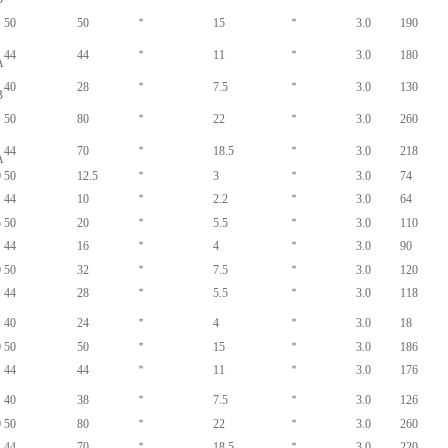
50
50
＂
15
＂
3.0
190
44
44
＂
11
＂
3.0
180
A
40
28
＂
7.5
＂
3.0
130
B
50
80
＂
22
＂
3.0
260
44
70
＂
18.5
＂
3.0
218
A
0
50
12.5
＂
3
＂
3.0
74
44
10
＂
2.2
＂
3.0
64
5
50
20
＂
5.5
＂
3.0
110
44
16
＂
4
＂
3.0
90
0
50
32
＂
7.5
＂
3.0
120
44
28
＂
5.5
＂
3.0
118
40
24
＂
4
＂
3.0
18
0
50
50
＂
15
＂
3.0
186
44
44
＂
11
＂
3.0
176
40
38
＂
7.5
＂
3.0
126
0
50
80
＂
22
＂
3.0
260
44
70
＂
18.5
＂
3.0
220