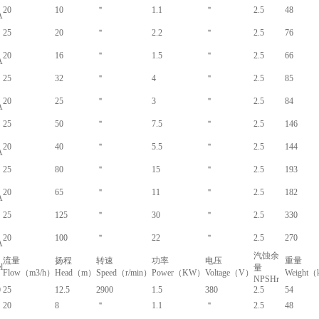
20
10
＂
1.1
＂
2.5
48
A
25
20
＂
2.2
＂
2.5
76
20
16
＂
1.5
＂
2.5
66
A
25
32
＂
4
＂
2.5
85
20
25
＂
3
＂
2.5
84
A
25
50
＂
7.5
＂
2.5
146
20
40
＂
5.5
＂
2.5
144
A
25
80
＂
15
＂
2.5
193
20
65
＂
11
＂
2.5
182
A
25
125
＂
30
＂
2.5
330
20
100
＂
22
＂
2.5
270
A
汽蚀余
流量
扬程
转速
功率
电压
重量
l
量
Flow（m3/h）
Head（m）
Speed（r/min）
Power（KW）
Voltage（V）
Weight
NPSHr
0
25
12.5
2900
1.5
380
2.5
54
20
8
＂
1.1
＂
2.5
48